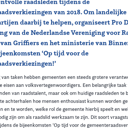
ntvolle raadsleden tijdens de
adsverkiezingen van 2018. Om landelijke 
artijen daarbij te helpen, organiseert Pr
g van de Nederlandse Vereniging voor R
van Griffiers en het ministerie van Binn
jeenkomsten ‘Op tijd voor de
adsverkiezingen!’
g van taken hebben gemeenten een steeds grotere verantwo
ge eisen aan volksvertegenwoordigers. Een belangrijke taak 
 vinden van raadstalent, maar ook om huidige raadsleden te
is te achterhalen hoe mensen enthousiast kunnen worden 
ven en te worden, welke rol de gemeente hierbij speelt en we
ig zijn om als raadslid werkzaam te zijn. Dit soort vraags
tijdens de bijeenkomsten ‘Op tijd voor de gemeenteraadsverk