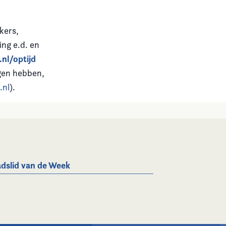
kers,
ing e.d. en
nl/optijd
gen hebben,
.nl
).
dslid van de Week