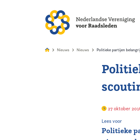
Alles
Nie
Nieuws
Nieuws
Politieke partijen belang
Politie
Home
scouti
Agenda
Nieuws
27 oktober 20
Opleiding & Ontwikkeling
Lees voor
Politieke p
Kennis & Informatie