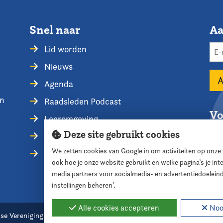
Snel naar
Aa
Lid worden
Nieuws
Agenda
en
Raadsleden Podcast
Vo
Leeromgeving
Deze site gebruikt cookies
Privacyverklaring
We zetten cookies van Google in om activiteiten op onze
Contact opnemen
ook hoe je onze website gebruikt en welke pagina’s je in
media partners voor socialmedia- en advertentiedoelein
instellingen beheren’.
Alle cookies accepteren
Nood
se Vereniging voor Raadsleden
Cookie instellingen
Webde