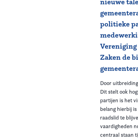
nieuwe tale
gemeentera
Vereniging
politieke p
Contact
medewerkin
Vereniging 
Zaken de bi
gemeentera
Door uitbreidin
Dit stelt ook ho
partijen is het
belang hierbij 
raadslid te blij
vaardigheden nod
centraal staan 