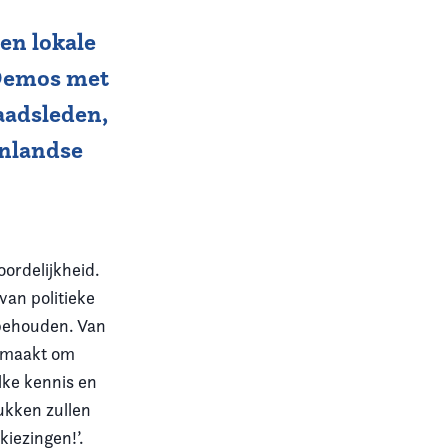
en lokale
o Demos met
aadsleden,
enlandse
ordelijkheid.
van politieke
 behouden. Van
gemaakt om
lke kennis en
tukken zullen
iezingen!’.