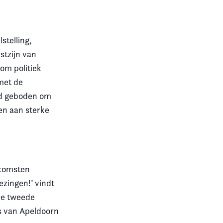
stelling,
stzijn van
om politiek
 met de
id geboden om
gen aan sterke
nkomsten
zingen!’ vindt
De tweede
s van Apeldoorn