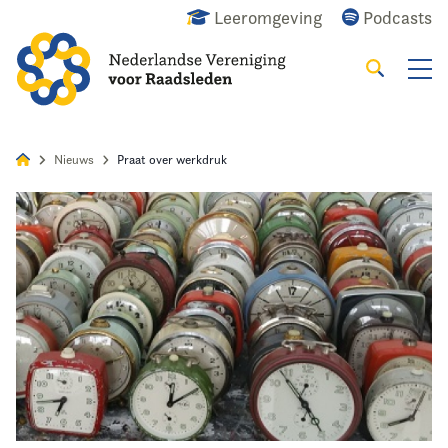
Leeromgeving
Podcasts
Zoeken
Alles
Nieuws
Agenda
Raadslid
Nieuws
Praat over werkdruk
Home
Agenda
Nieuws
Opleiding
Kennis & Informatie