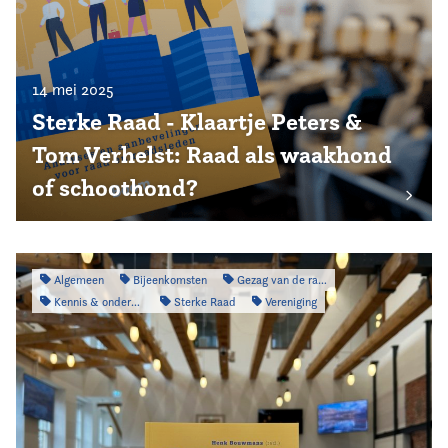
14 mei 2025
Sterke Raad - Klaartje Peters &
Tom Verhelst: Raad als waakhond
of schoothond?
Algemeen
Bijeenkomsten
Gezag van de raad
Kennis & onderzoek
Sterke Raad
Vereniging