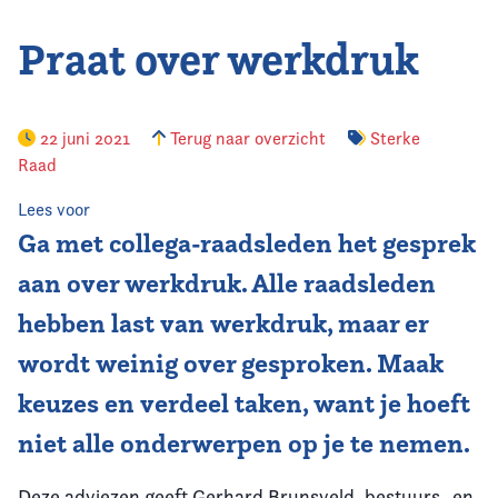
Praat over werkdruk
Vereniging
Contact
22 juni 2021
Terug naar overzicht
Sterke
Raad
Lees voor
Ga met collega-raadsleden het gesprek
aan over werkdruk. Alle raadsleden
hebben last van werkdruk, maar er
wordt weinig over gesproken. Maak
keuzes en verdeel taken, want je hoeft
niet alle onderwerpen op je te nemen.
Deze adviezen geeft Gerhard Brunsveld, bestuurs- en