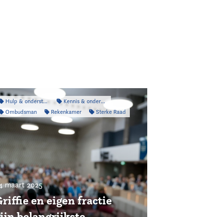
Hulp & ondersteuning
Kennis & onderzoek
Ombudsman
Rekenkamer
Sterke Raad
4 maart 2025
riffie en eigen fractie
ijn belangrijkste