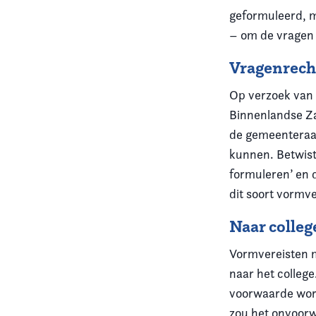
geformuleerd, mo
– om de vragen 
Vragenrech
Op verzoek van 
Binnenlandse Za
de gemeenteraad
kunnen. Betwist
formuleren’ en 
dit soort vormve
Naar colleg
Vormvereisten m
naar het colleg
voorwaarde word
zou het onvoor