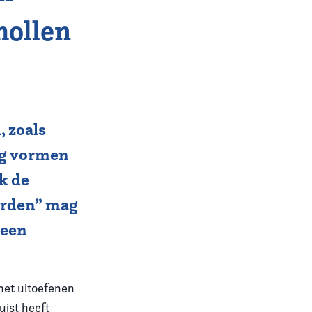
hollen
, zoals
ng vormen
ok de
orden” mag
 een
het uitoefenen
uist heeft