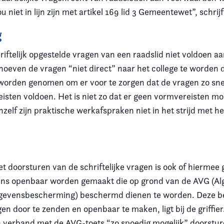
 niet in lijn zijn met artikel 169 lid 3 Gemeentewet”, schrijf
g
iftelijk opgestelde vragen van een raadslid niet voldoen aa
hoeven de vragen “niet direct” naar het college te worden
 worden genomen om er voor te zorgen dat de vragen zo snel
isten voldoen. Het is niet zo dat er geen vormvereisten 
hzelf zijn praktische werkafspraken niet in het strijd met he
et doorsturen van de schriftelijke vragen is ook of hiermee
ns openbaar worden gemaakt die op grond van de AVG (A
gevensbescherming) beschermd dienen te worden. Deze be
en door te zenden en openbaar te maken, ligt bij de griffier
 in verband met de AVG-toets “zo spoedig mogelijk” doorstu