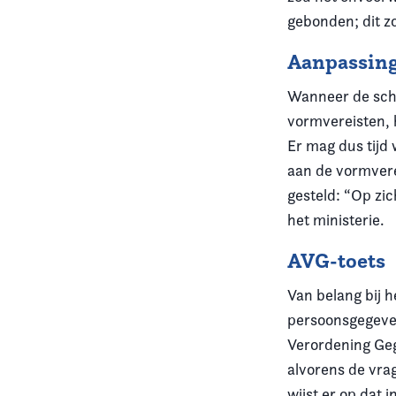
gebonden; dit zou
Aanpassin
Wanneer de schr
vormvereisten, 
Er mag dus tijd
aan de vormvere
gesteld: “Op zic
het ministerie.
AVG-toets
Van belang bij h
persoonsgegeve
Verordening Ge
alvorens de vrag
wijst er op dat