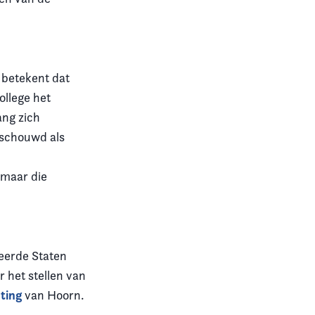
) betekent dat
ollege het
ang zich
eschouwd als
t
 maar die
eerde Staten
 het stellen van
hting
van Hoorn.