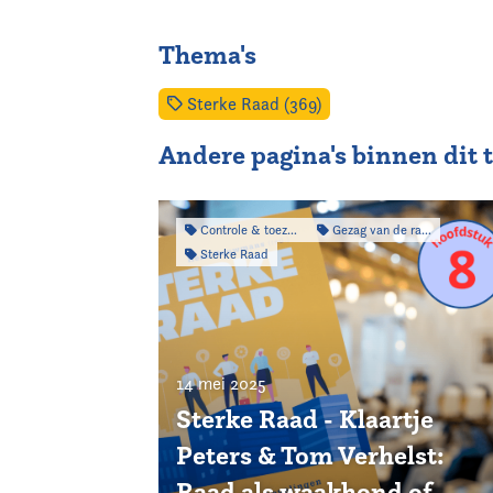
Thema's
Sterke Raad (369)
Andere pagina's binnen dit
Controle & toezicht
Gezag van de raad
Sterke Raad
14 mei 2025
Sterke Raad - Klaartje
Peters & Tom Verhelst:
Raad als waakhond of