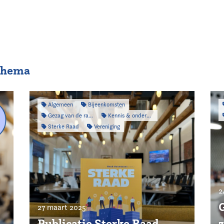
 thema
Algemeen
Bijeenkomsten
Gezag van de raad
Kennis & onderzoek
Sterke Raad
Vereniging
2
G
27 maart 2025
Publicatie Sterke Raad
z