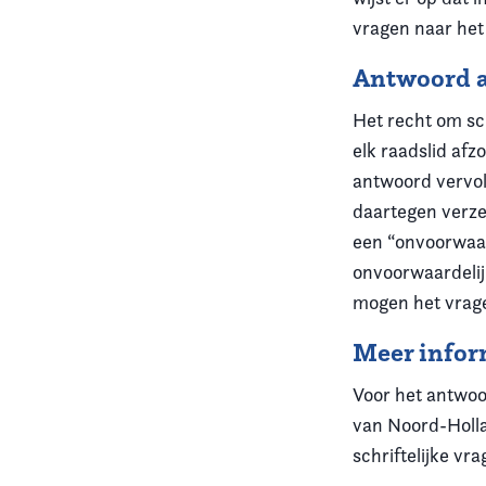
vragen naar het 
Antwoord a
Het recht om sch
elk raadslid afz
antwoord vervol
daartegen verze
een “onvoorwaard
onvoorwaardeli
mogen het vrage
Meer infor
Voor het antwoo
van Noord-Holla
schriftelijke vr