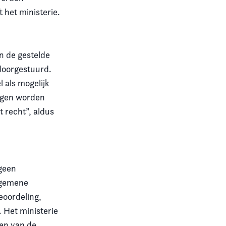
t het ministerie.
n de gestelde
 doorgestuurd.
 als mogelijk
mogen worden
t recht”, aldus
 geen
lgemene
oordeling,
. Het ministerie
ren van de