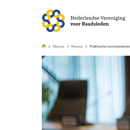
Alles
Nie
Nieuws
Nieuws
Praktische vormvereisten 
Home
Agenda
Nieuws
Opleiding
Kennis & Informatie