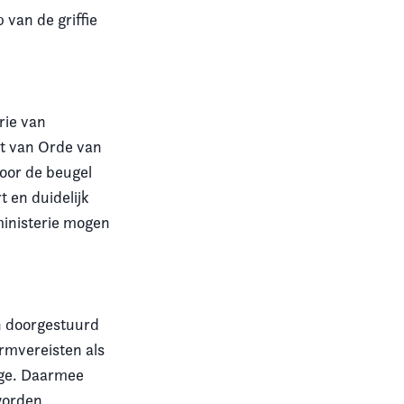
 van de griffie
rie van
nt van Orde van
door de beugel
 en duidelijk
ministerie mogen
en doorgestuurd
ormvereisten als
ege. Daarmee
worden