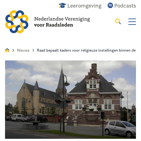
Leeromgeving
Podcasts
Zoeken
Alles
Nieuws
Agenda
Raadslid
Nieuws
Raad bepaalt kaders voor religieuze instellingen binnen de 
Home
Agenda
Nieuws
Opleiding
Kennis & Informatie