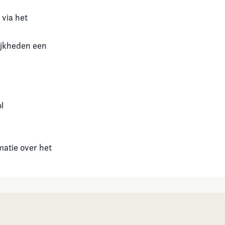
 via het
ijkheden een
l
matie over het