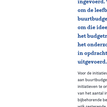
ingevoerd.
om de leefb
Vereniging
buurtbudget
Contact
om die idee
het budgetr
het onderzo
in opdrach
uitgevoerd
Voor de initiat
aan buurtbudget
initiatieven te 
van het aantal 
bijbehorende be
wijk resterende