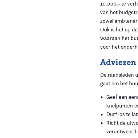
10.000,- te ver
van het budgetr
zowel ambtenar
Ook is het op di
waaraan het buu
voor het onderh
Adviezen
De raadsleden u
gaat om het buu
Geef een eenm
knelpunten e
Durf los te la
Richt de uitv
verantwoordin