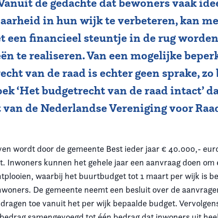
 Vanuit de gedachte dat bewoners vaak id
aarheid in hun wijk te verbeteren, kan me
 een financieel steuntje in de rug worde
ën te realiseren. Van een mogelijke beper
echt van de raad is echter geen sprake, zo b
ek ‘Het budgetrecht van de raad intact’ d
t van de Nederlandse Vereniging voor Raa
.
ieven wordt door de gemeente Best ieder jaar € 40.000,- eu
. Inwoners kunnen het gehele jaar een aanvraag doen om 
ontplooien, waarbij het buurtbudget tot 1 maart per wijk is b
inwoners. De gemeente neemt een besluit over de aanvrage
dragen toe vanuit het per wijk bepaalde budget. Vervolgen
 bedrag samengevoegd tot één bedrag dat inwoners uit hee