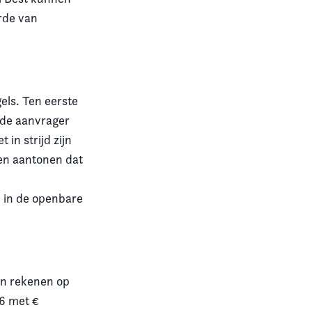
rde van
els. Ten eerste
 de aanvrager
 in strijd zijn
en aantonen dat
r
n in de openbare
an rekenen op
16 met €