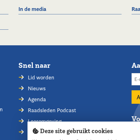
In de media
Raa
Snel naar
Aa
Lid worden
Nieuws
Agenda
en
Raadsleden Podcast
Vo
Leeromgeving
Deze site gebruikt cookies
Privacyverklaring