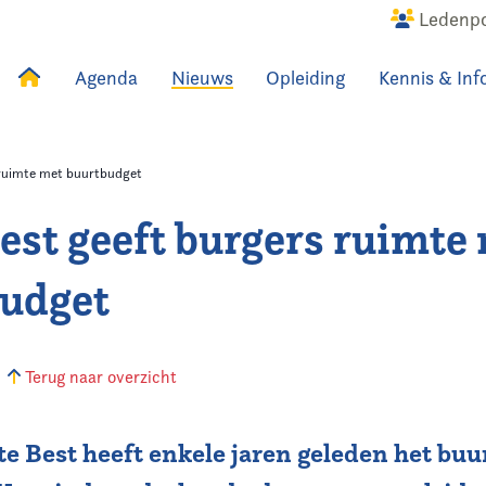
Ledenpo
Agenda
Nieuws
Opleiding
Kennis & Inf
uws
Agenda
Raadslid
 ruimte met buurtbudget
est geeft burgers ruimte
udget
Terug naar overzicht
e Best heeft enkele jaren geleden het buu