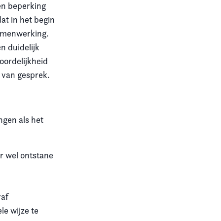
en beperking
at in het begin
amenwerking.
n duidelijk
ordelijkheid
 van gesprek.
ngen als het
r wel ontstane
raf
le wijze te