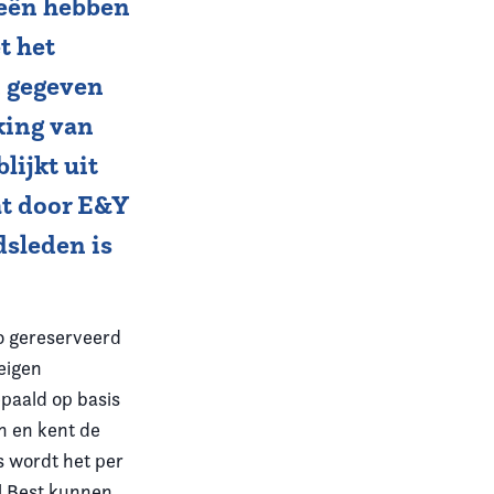
eeën hebben
t het
n gegeven
king van
lijkt uit
at door E&Y
dsleden is
ro gereserveerd
eigen
epaald op basis
n en kent de
s wordt het per
l Best kunnen