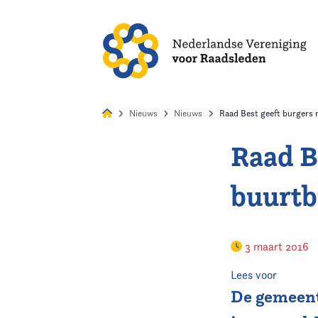
Alles
Nie
Nieuws
Nieuws
Raad Best geeft burgers
Raad B
Home
buurtb
Agenda
Nieuws
3 maart 2016
Opleiding
Lees voor
De gemeent
Kennis & Informatie