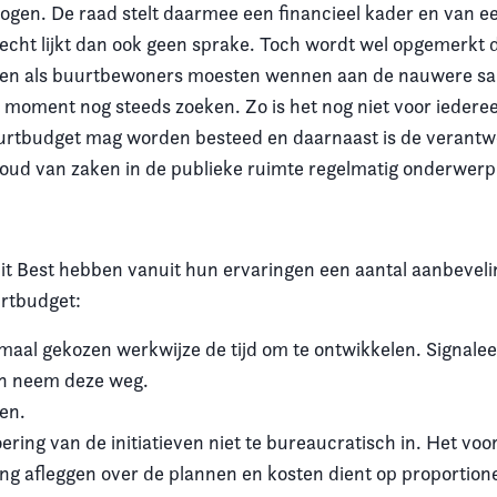
hogen. De raad stelt daarmee een financieel kader en van e
echt lijkt dan ook geen sprake. Toch wordt wel opgemerkt d
en als buurtbewoners moesten wennen aan de nauwere s
t moment nog steeds zoeken. Zo is het nog niet voor iederee
rtbudget mag worden besteed en daarnaast is de verantwo
oud van zaken in de publieke ruimte regelmatig onderwerp
it Best hebben vanuit hun ervaringen een aantal aanbeveli
rtbudget:
aal gekozen werkwijze de tijd om te ontwikkelen. Signalee
n neem deze weg.
ten.
oering van de initiatieven niet te bureaucratisch in. Het voo
g afleggen over de plannen en kosten dient op proportione