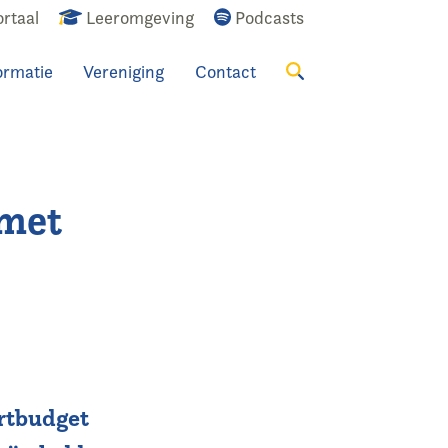
rtaal
Leeromgeving
Podcasts
ormatie
Vereniging
Contact
Zoeken
 met
rtbudget