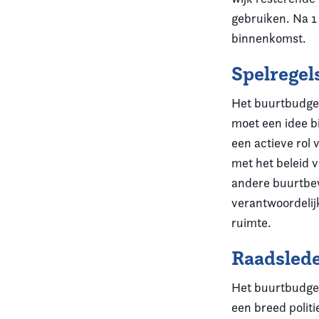
gebruiken. Na 1
binnenkomst.
Spelregel
Het buurtbudget
moet een idee b
een actieve rol 
met het beleid 
andere buurtbew
verantwoordelij
ruimte.
Raadslede
Het buurtbudget
een breed polit