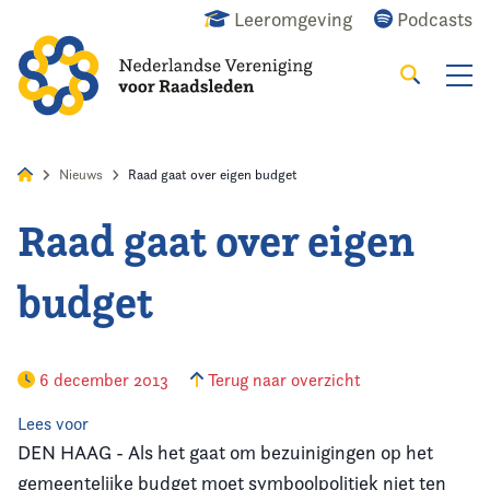
Leeromgeving
Podcasts
Zoeken
Alles
Nieuws
Agenda
Raadslid
Nieuws
Raad gaat over eigen budget
Raad gaat over eigen
Home
budget
Agenda
Nieuws
6 december 2013
Terug naar overzicht
Opleiding
Lees voor
DEN HAAG - Als het gaat om bezuinigingen op het
Kennis & Informatie
gemeentelijke budget moet symboolpolitiek niet ten