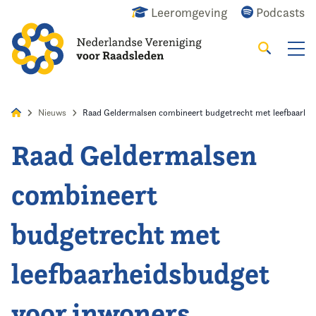
Leeromgeving
Podcasts
Zoeken
Alles
Nieuws
Agenda
Raadslid
Nieuws
Raad Geldermalsen combineert budgetrecht met leefbaarhe
Raad Geldermalsen
Home
combineert
Agenda
budgetrecht met
Nieuws
leefbaarheidsbudget
Opleiding
voor inwoners
Kennis & Informatie