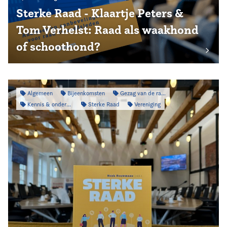
Sterke Raad - Klaartje Peters &
Tom Verhelst: Raad als waakhond
of schoothond?
Algemeen
Bijeenkomsten
Gezag van de raad
Kennis & onderzoek
Sterke Raad
Vereniging