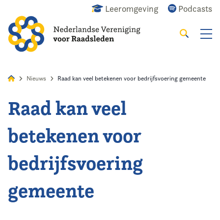
Leeromgeving
Podcasts
Zoeken
Alles
Nieuws
Agenda
Raadslid
Nieuws
Raad kan veel betekenen voor bedrijfsvoering gemeente
Raad kan veel
Home
betekenen voor
Agenda
bedrijfsvoering
Nieuws
gemeente
Opleiding
Kennis & Informatie