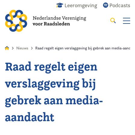
Leeromgeving
Podcasts
Zoeken
Alles
Nieuws
Agenda
Raadslid
Nieuws
Raad regelt eigen verslaggeving bij gebrek aan media-aandac
Raad regelt eigen
Home
verslaggeving bij
Agenda
gebrek aan media-
Nieuws
aandacht
Opleiding
Kennis & Informatie