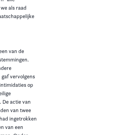
 we als raad
aatschappelijke
 een van de
n stemmingen.
ndere
 gaf vervolgens
intimidaties op
ilige
. De actie van
reden van twee
 had ingetrokken
en van een