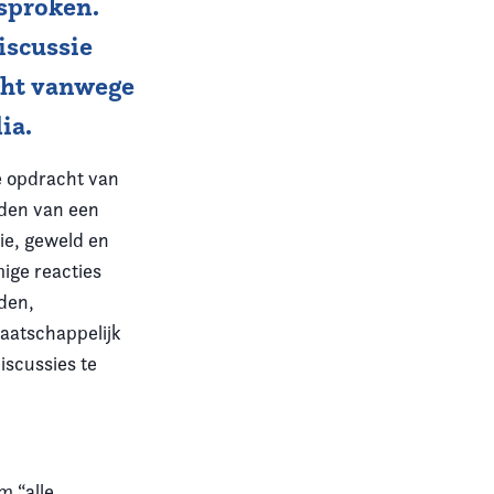
esproken.
iscussie
cht vanwege
ia.
 opdracht van
eden van een
ie, geweld en
mige reacties
eden,
maatschappelijk
iscussies te
m “alle