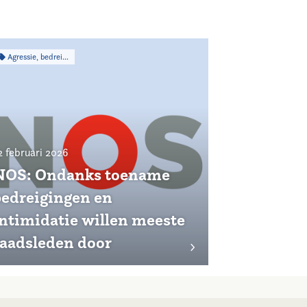
Agressie, bedreiging & intimidatie
2 februari 2026
NOS: Ondanks toename
bedreigingen en
intimidatie willen meeste
raadsleden door