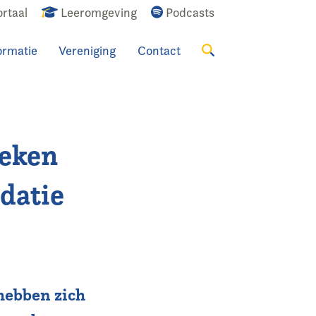
rtaal
Leeromgeving
Podcasts
ormatie
Vereniging
Contact
Zoeken
reken
idatie
hebben zich