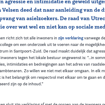
n agressie en intimidatie en geweld uitg
 Velsen deed dat naar aanleiding van de d
opvang van asielzoekers. De raad van Utre
ie over wat wel en niet kan op sociale med
zijn verklaring
en richt zich tot alle inwoners in
vanwege de
 college om een onderzoek uit te voeren naar de mogelijkh
trum in Santpoort-Zuid. De raad maakt duidelijk dat agress
 inwoners tegen het lokale bestuur ongewenst is: “..in som
ies, intimidaties en bedreigingen aan het adres van raadsl
 ambtenaren. Zo willen we niet met elkaar omgaan. In elk 
t is het belangrijk om respectvol met elkaar om te gaan en d
seerd zijn op de inhoud.”
en sluit zijn verklaring af met de oproep aan de inwoners o