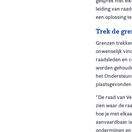
gesprek met elk
leiding van raa
een oplossing te
Trek de gr
Grenzen trekken
onwenselijk vin
raadsleden en 
worden gehouden
het Ondersteun
plaatsgevonden 
“De raad van Ve
zien waar de raa
hoe je met elka
aanvaardbaar is
ondermijnen en 