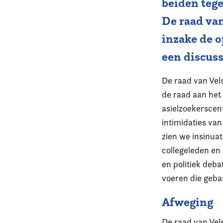
beiden tege
De raad van
Vereniging
inzake de 
Contact
een discuss
De raad van Vels
de raad aan het
asielzoekerscen
intimidaties van
zien we insinuat
collegeleden en
en politiek deba
voeren die geba
Afweging
De raad van Vels