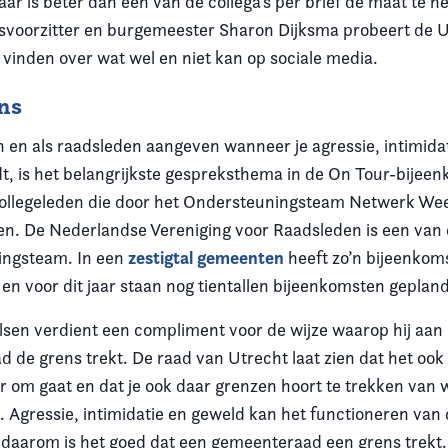
aar is beter dan een van de collega’s per brief de maat te
dsvoorzitter en burgemeester Sharon Dijksma probeert de 
 vinden over wat wel en niet kan op sociale media.
ens
 en als raadsleden aangeven wanneer je agressie, intimida
dt, is het belangrijkste gespreksthema in de On Tour-bijee
collegeleden die door het Ondersteuningsteam Netwerk We
. De Nederlandse Vereniging voor Raadsleden is een van 
zestigtal gemeenten
ingsteam. In een
heeft zo’n bijeenkoms
en voor dit jaar staan nog tientallen bijeenkomsten gepland
lsen verdient een compliment voor de wijze waarop hij aan 
d de grens trekt. De raad van Utrecht laat zien dat het ook 
ar om gaat en dat je ook daar grenzen hoort te trekken van 
. Agressie, intimidatie en geweld kan het functioneren van
daarom is het goed dat een gemeenteraad een grens trekt.