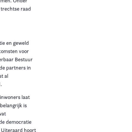
 nemen. Onder
Utrechtse raad
tie en geweld
nkomsten voor
erbaar Bestuur
de partners in
t al
.
inwoners laat
belangrijk is
wat
 de democratie
 Uiteraard hoort