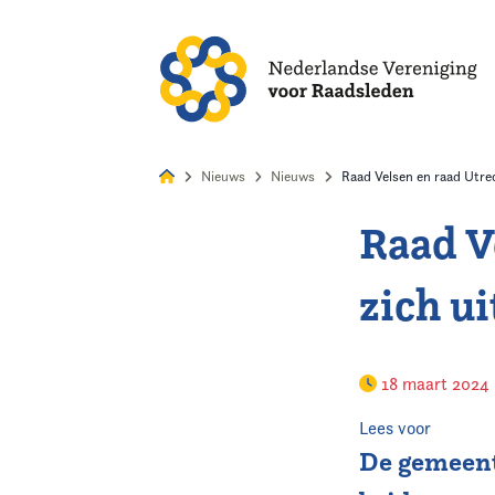
Alles
Nie
Nieuws
Nieuws
Raad Velsen en raad Utrec
Raad V
Home
zich ui
Agenda
Nieuws
18 maart 2024
Opleiding
Lees voor
De gemeent
Kennis & Informatie