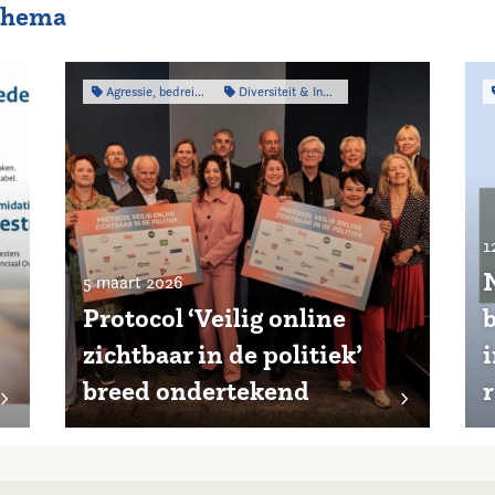
 thema
Agressie, bedreiging & intimidatie
Diversiteit & Inclusiviteit
1
5 maart 2026
Protocol ‘Veilig online
zichtbaar in de politiek’
breed ondertekend