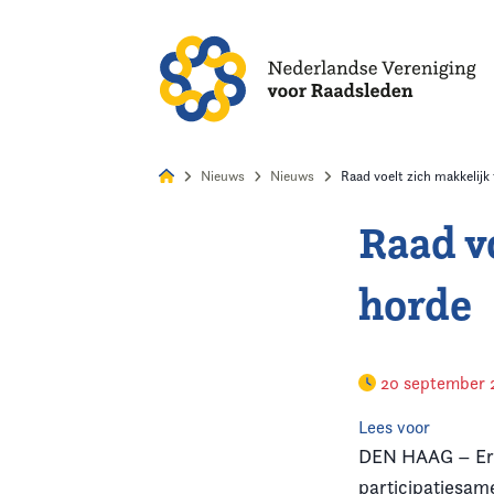
Alles
Nie
Nieuws
Nieuws
Raad voelt zich makkelij
Raad v
Home
horde
Agenda
Nieuws
20 september 
Opleiding
Lees voor
DEN HAAG – Er 
Kennis & Informatie
participatiesam