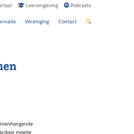
rtaal
Leeromgeving
Podcasts
ormatie
Vereniging
Contact
Zoeken
emen
 samenhangende
aardoor moeite