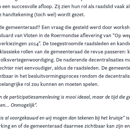
 een succesvolle afloop. Zij zien hun rol als raadslid vaak al
e handtekening (toch wel) wordt gezet.
 de gemeenteraad? Een vraag die gesteld werd door worksh
duard van Vloten in de Roermondse aflevering van "Op we
erkiezingen 2014". De toegestroomde raadsleden en kandi
e klassieke rollen van de gemeenteraad de revue passeren: k
volksvertegenwoordiging. De naderende decentralisaties 
 echter niet eenvoudiger, aldus de raadsleden. De gemeenter
tbaar in het besluitvormingsproces rondom de decentralisat
 belangrijke rol zou kunnen en moeten spelen.
n de participatiesamenleving is mooi ideaal, maar de tijd die 
ren... Onmogelijk".
 is al voorgekauwd en wij mogen dan tekenen bij het kruisje"
is
ing en of de gemeenteraad daarmee zichtbaar kan zijn en 