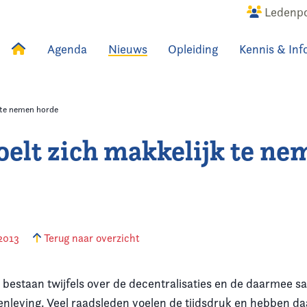
Ledenpo
Agenda
Nieuws
Opleiding
Kennis & Inf
uws
Agenda
Raadslid
k te nemen horde
oelt zich makkelijk te n
2013
Terug naar overzicht
bestaan twijfels over de decentralisaties en de daarmee
enleving. Veel raadsleden voelen de tijdsdruk en hebben d