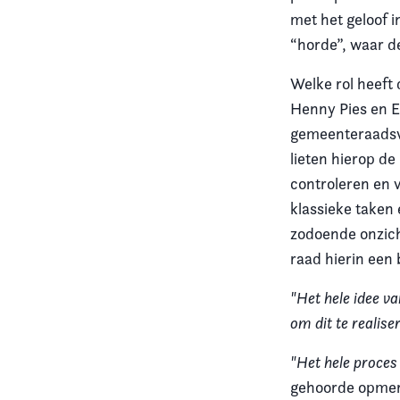
met het geloof in
Vereniging
“horde”, waar d
Contact
Welke rol heeft
Henny Pies en E
gemeenteraadsv
lieten hierop d
controleren en 
klassieke taken
zodoende onzich
raad hierin een
"Het hele idee va
om dit te realise
"Het hele proces
gehoorde opmerk