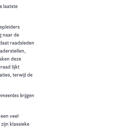
s laatste
opleiders
g naar de
daat raadsleden
aderstellen,
maken deze
aad lijkt
ies, terwijl de
gemeentes krijgen
 een veel
zijn klassieke