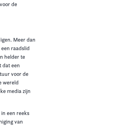
 voor de
rdigen. Meer dan
 een raadslid
n helder te
t dat een
tuur voor de
e wereld
eke media zijn
in een reeks
niging van