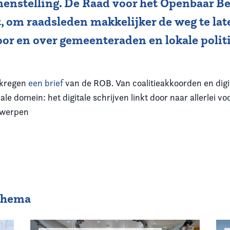
enstelling. De Raad voor het Openbaar B
, om raadsleden makkelijker de weg te lat
or en over gemeenteraden en lokale polit
 kregen
een brief
van de ROB. Van coalitieakkoorden en digit
iale domein: het digitale schrijven linkt door naar allerlei v
rwerpen
 thema