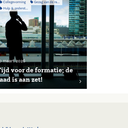
Collegevorming
Gezag van de raad
Hulp & ondersteuning
0 maart 2026
ijd voor de formatie; de
aad is aan zet!