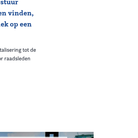
estuur
en vinden,
iek op een
alisering tot de
oor raadsleden