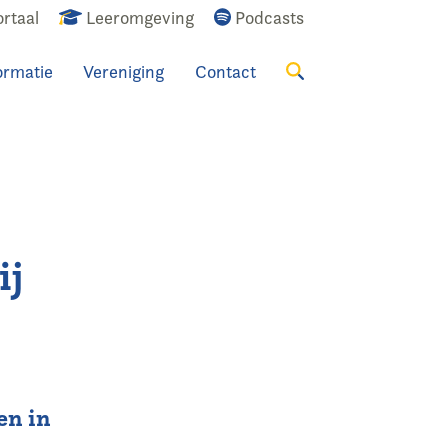
rtaal
Leeromgeving
Podcasts
ormatie
Vereniging
Contact
Zoeken
ij
en in