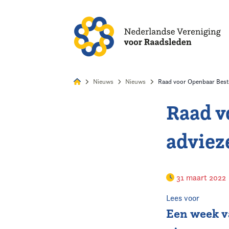
Alles
Nie
Nieuws
Nieuws
Raad voor Openbaar Bestuu
Raad v
Home
advieze
Agenda
Nieuws
31 maart 2022
Opleiding
Lees voor
Een week v
Kennis & Informatie