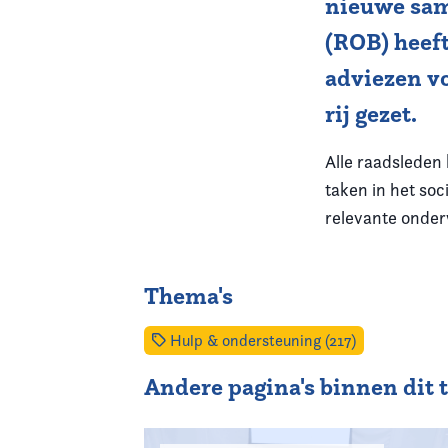
nieuwe sam
(ROB) heeft
Vereniging
adviezen vo
Contact
rij gezet.
Alle raadsleden
taken in het soc
relevante onde
Thema's
Hulp & ondersteuning (217)
Andere pagina's binnen dit