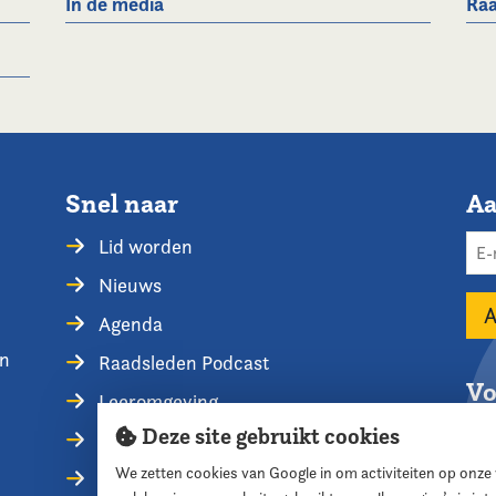
In de media
Raa
Snel naar
Aa
Lid worden
Nieuws
Agenda
en
Raadsleden Podcast
Vo
Leeromgeving
Deze site gebruikt cookies
Privacyverklaring
We zetten cookies van Google in om activiteiten op onze
Contact opnemen