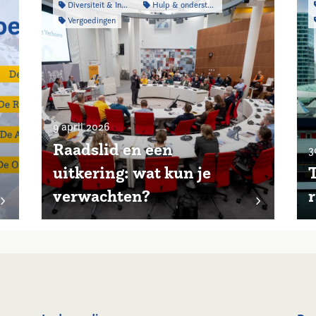
Diversiteit & Inclusiviteit
Hulp & ondersteuning
Vergoedingen
9 april 2026
Raadslid en een
3
uitkering: wat kun je
T
verwachten?
r