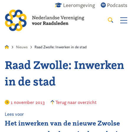
Leeromgeving
Podcasts
Zoeken
Alles
Nieuws
Agenda
Raadslid
Nieuws
Raad Zwolle: Inwerken in de stad
Raad Zwolle: Inwerken
Home
in de stad
Agenda
Nieuws
1 november 2013
Terug naar overzicht
Opleiding
Lees voor
Het inwerken van de nieuwe Zwolse
Kennis & Informatie