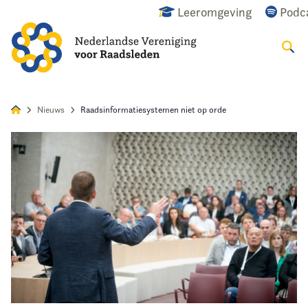
Leeromgeving
Podc
Zoeke
Alles
Nieuws
Agenda
Raadslid
Nieuws
Raadsinformatiesystemen niet op orde
Home
Agenda
Nieuws
Opleiding
Kennis & Informatie