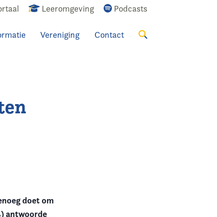
rtaal
Leeromgeving
Podcasts
ormatie
Vereniging
Contact
Zoeken
ten
genoeg doet om
3%) antwoorde