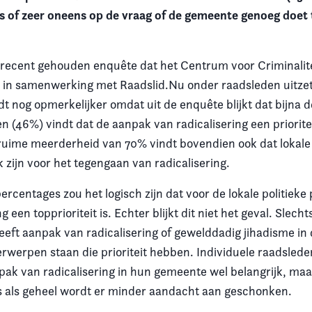
s of zeer oneens op de vraag of de gemeente genoeg doet
een recent gehouden enquête dat het Centrum voor Criminalit
) in samenwerking met Raadslid.Nu onder raadsleden uitzet
 nog opmerkelijker omdat uit de enquête blijkt dat bijna d
n (46%) vindt dat de aanpak van radicalisering een priorite
ruime meerderheid van 70% vindt bovendien ook dat lokal
 zijn voor het tegengaan van radicalisering.
rcentages zou het logisch zijn dat voor de lokale politieke
g een topprioriteit is. Echter blijkt dit niet het geval. Slecht
eft aanpak van radicalisering of gewelddadig jihadisme in 
erwerpen staan die prioriteit hebben. Individuele raadsled
npak van radicalisering in hun gemeente wel belangrijk, maa
ies als geheel wordt er minder aandacht aan geschonken.