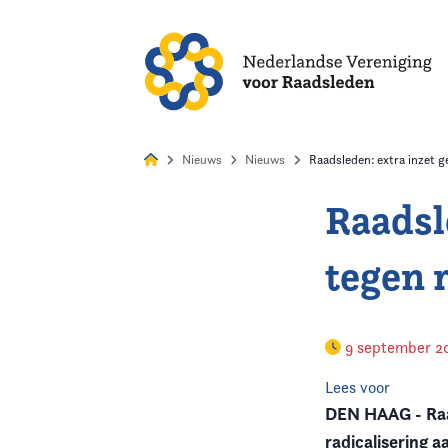
Alles
Nie
Nieuws
Nieuws
Raadsleden: extra inzet g
Raadsl
Home
tegen 
Agenda
Nieuws
9 september 2
Opleiding
Lees voor
DEN HAAG - Raad
Kennis & Informatie
radicalisering 