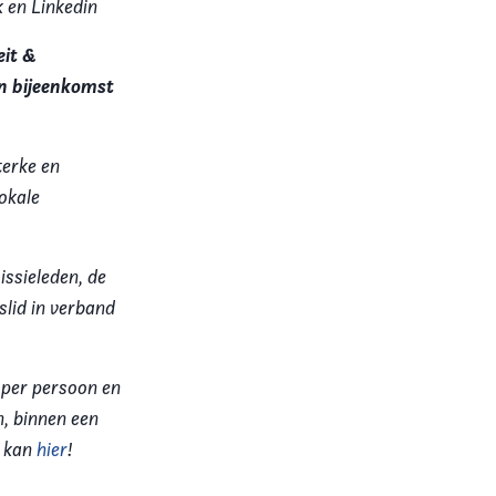
 en Linkedin
eit &
en bijeenkomst
terke en
okale
issieleden, de
lid in verband
 per persoon en
n, binnen een
n kan
hier
!