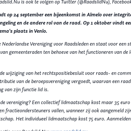
adslid.Nu is ook te volgen op Twitter (@RaadslidNu), Facebook
dt op 24 september een bijeenkomst in Almelo over integrit
ngeling en de andere rol van de raad. Op 1 oktober vindt e
ema's plaats in Venlo.
e Nederlandse Vereniging voor Raadsleden en staat voor een s
e van gemeenteraden ten behoeve van het functioneren van de l
 de wijziging van het rechtspositiebesluit voor raads- en comm
ributie van de beroepsvereniging vergoedt, waarvan een raads
 van zijn functie lid is.
 de vereniging? Een collectief lidmaatschap kost maar 35 euro
n fractieondersteuners vallen, wanneer zij ook aangemeld zij
atschap. Het individueel lidmaatschap kost 75 euro. Aanmelde