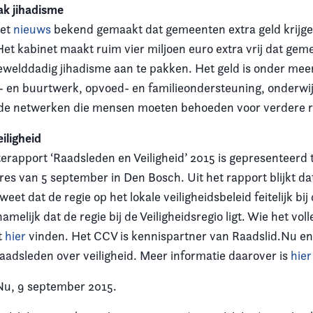
ak jihadisme
het
nieuws
bekend gemaakt dat gemeenten extra geld krijg
Het kabinet maakt ruim vier miljoen euro extra vrij dat ge
welddadig jihadisme aan te pakken. Het geld is onder mee
- en buurtwerk, opvoed- en familieondersteuning, onderwij
de netwerken die mensen moeten behoeden voor verdere ra
iligheid
rapport ‘Raadsleden en Veiligheid’ 2015 is gepresenteerd t
es van 5 september in Den Bosch. Uit het rapport blijkt d
weet dat de regie op het lokale veiligheidsbeleid feitelijk b
amelijk dat de regie bij de Veiligheidsregio ligt. Wie het vol
t
hier
vinden. Het CCV is kennispartner van Raadslid.Nu en
raadsleden over veiligheid. Meer informatie daarover is
hier
Nu, 9 september 2015.