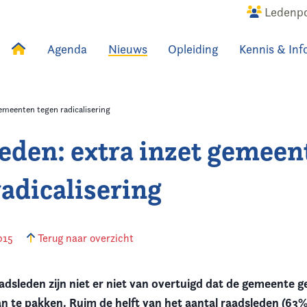
Ledenpo
Agenda
Nieuws
Opleiding
Kennis & Inf
uws
Agenda
Raadslid
emeenten tegen radicalisering
eden: extra inzet gemeen
radicalisering
015
Terug naar overzicht
sleden zijn niet er niet van overtuigd dat de gemeente 
aan te pakken.
Ruim de helft van het aantal raadsleden (6