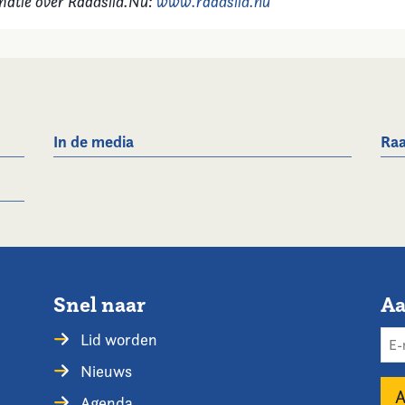
matie over Raadslid.Nu:
www.raadslid.nu
In de media
Raa
Snel naar
Aa
Lid worden
Nieuws
Agenda