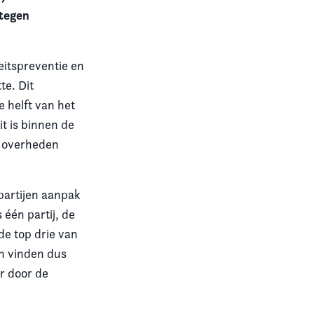
 tegen
eitspreventie en
te. Dit
e helft van het
it is binnen de
e overheden
 partijen aanpak
s één partij, de
de top drie van
en vinden dus
r door de