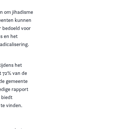
en om jihadisme
meenten kunnen
r bedoeld voor
s en het
dicalisering.
ijdens het
at 72% van de
ij de gemeente
ledige rapport
 biedt
te vinden.