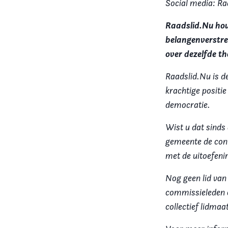
Social media: Ra
Raadslid.Nu hou
belangenverstre
over dezelfde th
Raadslid.Nu is d
krachtige positi
democratie.
Wist u dat sinds
gemeente de cont
met de uitoefening
Nog geen lid van
commissieleden e
collectief lidma