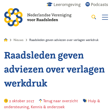
Leeromgeving
Podcasts
Zoeken
Alles
Nieuws
Agenda
Raadslid
Nieuws
Raadsleden geven adviezen over verlagen werkdruk
Raadsleden geven
Home
adviezen over verlagen
Agenda
werkdruk
Nieuws
Opleiding
2 oktober 2017
Terug naar overzicht
Hulp &
ondersteuning
,
Kennis & onderzoek
Kennis & Informatie