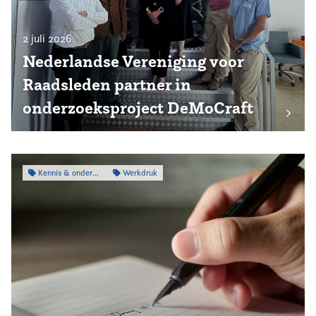
2 juli 2026
Nederlandse Vereniging voor
Raadsleden partner in
onderzoeksproject DeMoCraft
Kennis & onderzoek
Werkdruk