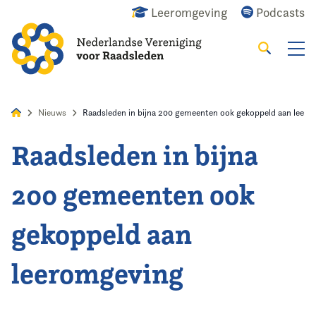
Leeromgeving
Podcasts
Zoeken
Alles
Nieuws
Agenda
Raadslid
Nieuws
Raadsleden in bijna 200 gemeenten ook gekoppeld aan leer
Raadsleden in bijna
Home
200 gemeenten ook
Agenda
gekoppeld aan
Nieuws
leeromgeving
Opleiding
Kennis & Informatie