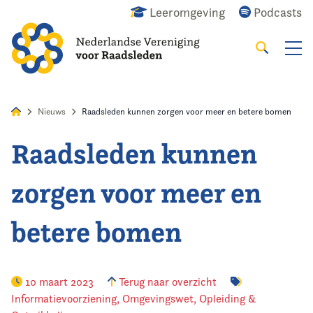
Leeromgeving
Podcasts
Zoeken
Alles
Nieuws
Agenda
Raadslid
Nieuws
Raadsleden kunnen zorgen voor meer en betere bomen
Raadsleden kunnen
Home
zorgen voor meer en
Agenda
betere bomen
Nieuws
Opleiding
10 maart 2023
Terug naar overzicht
Informatievoorziening
,
Omgevingswet
,
Opleiding &
Kennis & Informatie