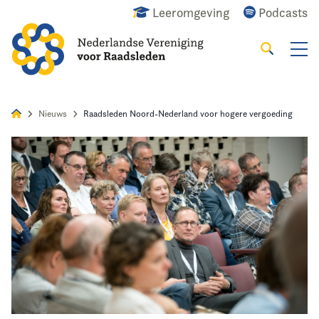
Leeromgeving
Podcasts
Zoeken
Alles
Nieuws
Agenda
Raadslid
Nieuws
Raadsleden Noord-Nederland voor hogere vergoeding
Home
Agenda
Nieuws
Opleiding
Kennis & Informatie