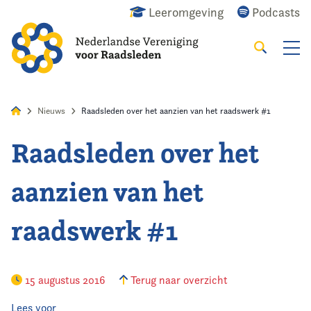
Leeromgeving
Podcasts
Zoeken
Alles
Nieuws
Agenda
Raadslid
Nieuws
Raadsleden over het aanzien van het raadswerk #1
Raadsleden over het
Home
aanzien van het
Agenda
raadswerk #1
Nieuws
Opleiding
15 augustus 2016
Terug naar overzicht
Kennis & Informatie
Lees voor