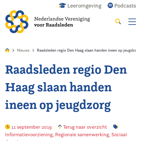
Leeromgeving
Podcasts
Zoeken
Alles
Nieuws
Agenda
Raadslid
Nieuws
Raadsleden regio Den Haag slaan handen ineen op jeugdzorg
Raadsleden regio Den
Home
Haag slaan handen
Agenda
ineen op jeugdzorg
Nieuws
Opleiding
11 september 2019
Terug naar overzicht
Informatievoorziening
,
Regionale samenwerking
,
Sociaal
Kennis & Informatie