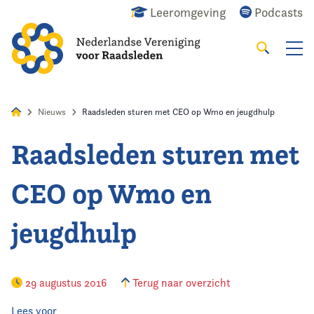
Leeromgeving
Podcasts
Zoeken
Alles
Nieuws
Agenda
Raadslid
Nieuws
Raadsleden sturen met CEO op Wmo en jeugdhulp
Raadsleden sturen met
Home
CEO op Wmo en
Agenda
jeugdhulp
Nieuws
Opleiding
29 augustus 2016
Terug naar overzicht
Kennis & Informatie
Lees voor