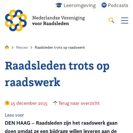
Leeromgeving
Podcasts
Zoeken
Alles
Nieuws
Agenda
Raadslid
Nieuws
Raadsleden trots op raadswerk
Raadsleden trots op
Home
raadswerk
Agenda
Nieuws
15 december 2015
Terug naar overzicht
Opleiding
Lees voor
DEN HAAG – Raadsleden zijn het raadswerk gaan
Kennis & Informatie
doen omdat ze een bijdrage willen leveren aan de