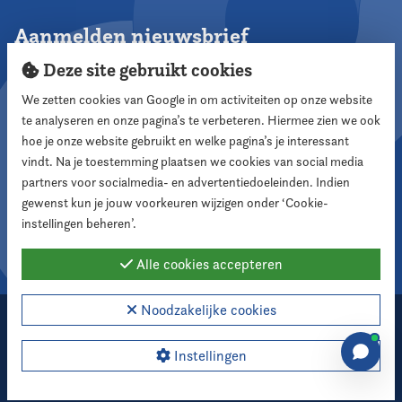
Aanmelden nieuwsbrief
Deze site gebruikt cookies
We zetten cookies van Google in om activiteiten op onze website
te analyseren en onze pagina’s te verbeteren. Hiermee zien we ook
Aanmelden
hoe je onze website gebruikt en welke pagina’s je interessant
vindt. Na je toestemming plaatsen we cookies van social media
partners voor socialmedia- en advertentiedoeleinden. Indien
Volg ons
gewenst kun je jouw voorkeuren wijzigen onder ‘Cookie-
instellingen beheren’.
Alle cookies accepteren
Noodzakelijke cookies
2026 Nederlandse Vereniging voor Raadsleden
Cookie instellingen
Instellingen
Webdesign:
XD designers