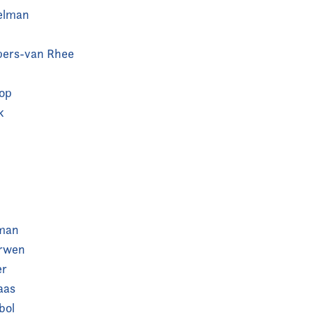
elman
pers-van Rhee
oop
k
n
jman
erwen
er
aas
bol