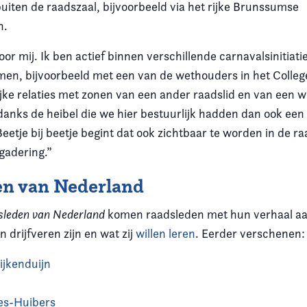
uiten de raadszaal, bijvoorbeeld via het rijke Brunssumse
n.
oor mij. Ik ben actief binnen verschillende carnavalsinitiat
men, bijvoorbeeld met een van de wethouders in het Colleg
jke relaties met zonen van een ander raadslid en van een 
anks de heibel die we hier bestuurlijk hadden dan ook ee
etje bij beetje begint dat ook zichtbaar te worden in de r
gadering.”
en van Nederland
sleden van Nederland
komen raadsleden met hun verhaal aan
n drijfveren zijn en wat zij
willen leren
. Eerder verschenen:
ijkenduijn
h
es-Huibers