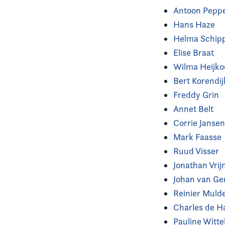
Antoon Pepp
Hans Haze
Helma Schip
Elise Braat
Wilma Heijk
Bert Korendij
Freddy Grin
Annet Belt
Corrie Janse
Mark Faasse
Ruud Visser
Jonathan Vri
Johan van G
Reinier Muld
Charles de H
Pauline Witte