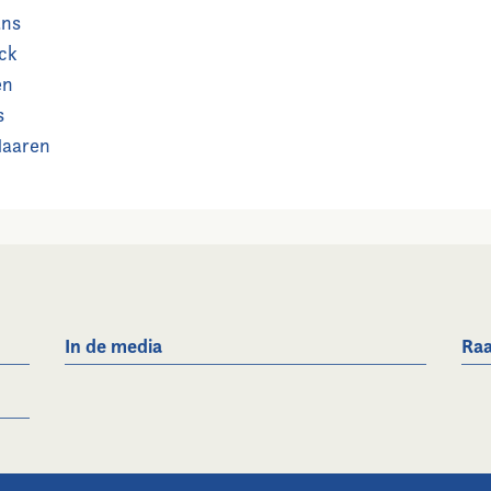
ans
lck
en
s
Maaren
In de media
Raa