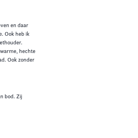
ieven en daar
e. Ook heb ik
wethouder.
n warme, hechte
aad. Ook zonder
 bod. Zij