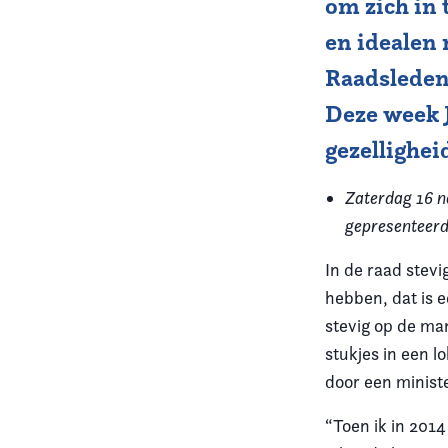
om zich in 
en idealen 
Vereniging
Raadsleden
Contact
Deze week 
gezellighei
Zaterdag 16 n
gepresenteerd
In de raad stevi
hebben, dat is e
stevig op de man
stukjes in een l
door een ministe
“Toen ik in 201