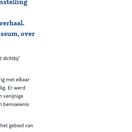
nstelling
verhaal.
nssum, over
 dichtbij'
rig met elkaar
lig. Er werd
n venijnige
 en bemoeienis
 het gebied van