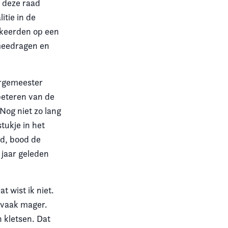
n deze raad
itie in de
gkeerden op een
meedragen en
urgemeester
beteren van de
Nog niet zo lang
tukje in het
ad, bood de
 jaar geleden
 wist ik niet.
t vaak mager.
n kletsen. Dat