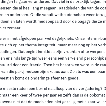
dingen te gaan veranderen. Dat viel in de praktijk tegen. I
mensen die al heel lang meegaan. Raadsleden die van de coal
en en andersom. Of die vanuit wethouderschap weer teru
 doen en laten wordt medebepaald door de bagage die ze 
niet zomaar.
 er in het afgelopen jaar wel degelijk iets. Onze interim-b
tte zich op het thema integriteit, maar meer nog op het ver
oudingen. Dat begint inmiddels zijn vruchten af te werpen. 
n er sinds lange tijd weer eens een vervelend persoonlijk s
estuurd door een fractie. Toen het besproken werd in de ra
r van die partij meteen zijn excuus aan. Zoiets was een paar
est en komt de onderlinge sfeer ten goede.
e meeste raden een borrel na afloop van de vergadering? Dat
t maar een keer of twee per jaar en zelfs dan is de opkoms
uwens niet dat de raadsleden niet gezellig met elkaar wille