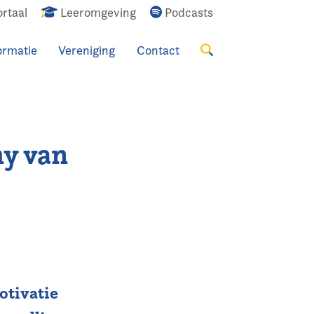
rtaal
Leeromgeving
Podcasts
ormatie
Vereniging
Contact
Zoeken
my van
otivatie