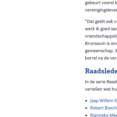
gebeurt vooral b
verenigingsleve
“Dat geldt ook v
werk ik goed sa
vriendschappeli
Brunssum is ond
gemeenschap. Be
borrel na de ver
Raadsled
In de serie
Raad
vertellen wat hu
Jaap Willem E
Robert Bosc
Rianneke Me