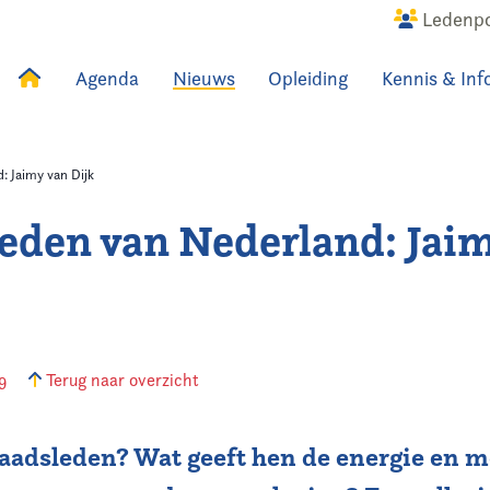
Ledenpo
Agenda
Nieuws
Opleiding
Kennis & Inf
uws
Agenda
Raadslid
: Jaimy van Dijk
eden van Nederland: Jai
19
Terug naar overzicht
raadsleden? Wat geeft hen de energie en m