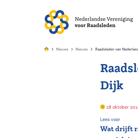
Alles
Nie
Nieuws
Nieuws
Raadsleden van Nederland
Raadsl
Home
Dijk
Agenda
Nieuws
28 oktober 20
Opleiding
Lees voor
Wat drijft 
Kennis & Informatie