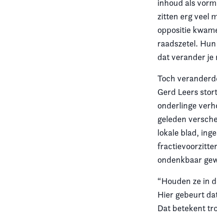
inhoud als vorm 
zitten erg veel 
oppositie kwam
raadszetel. Hun
dat verander je 
Toch veranderde
Gerd Leers stor
onderlinge verh
geleden verschee
lokale blad, ing
fractievoorzitte
ondenkbaar gewe
“Houden ze in d
Hier gebeurt da
Dat betekent tro