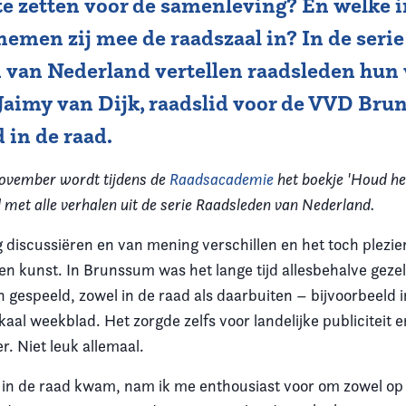
te zetten voor de samenleving? En welke i
nemen zij mee de raadszaal in? In de serie
 van Nederland vertellen raadsleden hun 
Jaimy van Dijk, raadslid voor de VVD Bru
d in de raad.
ovember wordt tijdens de
Raadsacademie
het boekje 'Houd het
 met alle verhalen uit de serie Raadsleden van Nederland.
g discussiëren en van mening verschillen en het toch plezie
en kunst. In Brunssum was het lange tijd allesbehalve gezel
 gespeeld, zowel in de raad als daarbuiten – bijvoorbeeld i
okaal weekblad. Het zorgde zelfs voor landelijke publiciteit
r. Niet leuk allemaal.
4 in de raad kwam, nam ik me enthousiast voor om zowel op