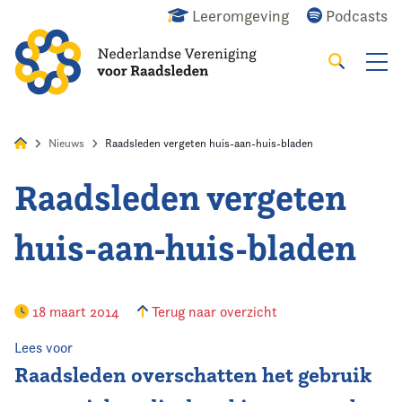
Leeromgeving
Podcasts
Zoeken
Alles
Nieuws
Agenda
Raadslid
Nieuws
Raadsleden vergeten huis-aan-huis-bladen
Raadsleden vergeten
Home
huis-aan-huis-bladen
Agenda
Nieuws
18 maart 2014
Terug naar overzicht
Opleiding
Lees voor
Raadsleden overschatten het gebruik
Kennis & Informatie