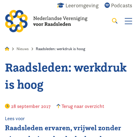
Leeromgeving
Podcasts
Zoeken
Alles
Nieuws
Agenda
Raadslid
Nieuws
Raadsleden: werkdruk is hoog
Raadsleden: werkdruk
Home
is hoog
Agenda
Nieuws
28 september 2017
Terug naar overzicht
Opleiding
Lees voor
Raadsleden ervaren, vrijwel zonder
Kennis & Informatie