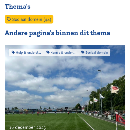
Thema's
Sociaal domein (44)
Andere pagina's binnen dit thema
Hulp & ondersteuning
Kennis & onderzoek
Sociaal domein
16 december 2025