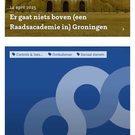
14 april 2025
Er gaat niets boven (een
Raadsacademie in) Groningen
Controle & toezicht
Ombudsman
Sociaal domein