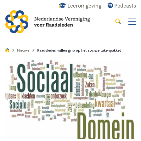
Leeromgeving
Podcasts
Zoeken
Alles
Nieuws
Agenda
Raadslid
Nieuws
Raadsleden willen grip op het sociale takenpakket
Home
Agenda
Nieuws
Opleiding
Kennis & Informatie