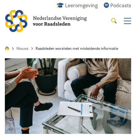
Leeromgeving
Podcasts
Zoeken
Alles
Nieuws
Agenda
Raadslid
Nieuws
Raadsleden worstelen met misleidende informatie
Home
Agenda
Nieuws
Opleiding
Kennis & Informatie