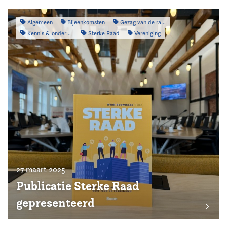
Algemeen
Bijeenkomsten
Gezag van de raad
Kennis & onderzoek
Sterke Raad
Vereniging
27 maart 2025
Publicatie Sterke Raad
gepresenteerd