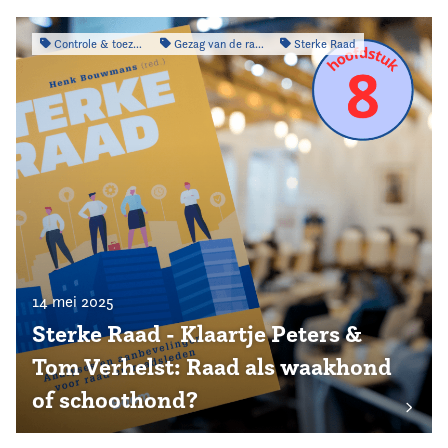
Controle & toezicht
Gezag van de raad
Sterke Raad
14 mei 2025
Sterke Raad - Klaartje Peters &
Tom Verhelst: Raad als waakhond
of schoothond?