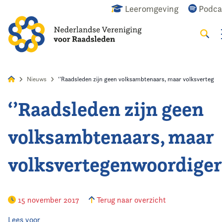
Leeromgeving
Podca
Zoeke
Alles
Nieuws
Agenda
Raadslid
Nieuws
‘’Raadsleden zijn geen volksambtenaars, maar volksvertegen
‘’Raadsleden zijn geen
Home
volksambtenaars, maar
Agenda
volksvertegenwoordiger
Nieuws
Opleiding
15 november 2017
Terug naar overzicht
Kennis & Informatie
Lees voor