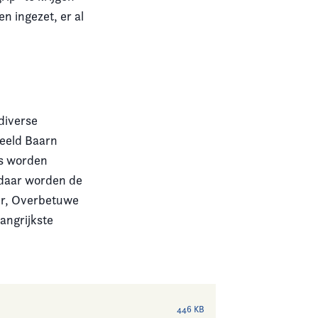
 ingezet, er al
l
diverse
eeld Baarn
rs worden
(daar worden de
ur, Overbetuwe
angrijkste
446 KB