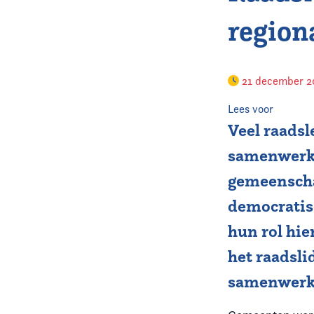
region
21 december 
Lees voor
Veel raadsl
samenwerki
gemeenscha
democratis
hun rol hi
het raadsli
samenwerki