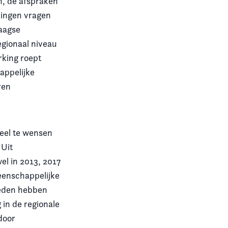
n, de afspraken
lingen vragen
daagse
gionaal niveau
king roept
appelijke
ren
veel te wensen
 Uit
el in 2013, 2017
eenschappelijke
leden hebben
 in de regionale
door