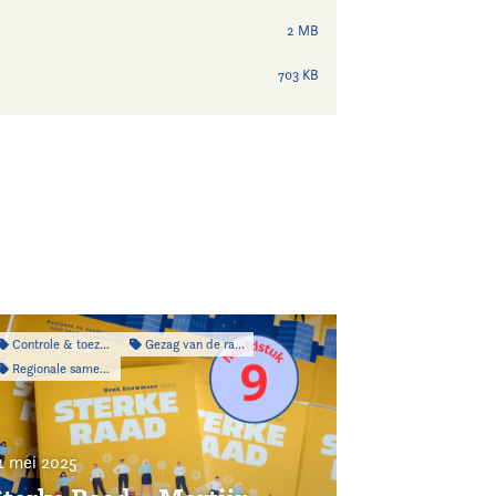
2 MB
703 KB
Controle & toezicht
Gezag van de raad
Regionale samenwerking
1 mei 2025