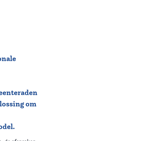
onale
meenteraden
plossing om
del.