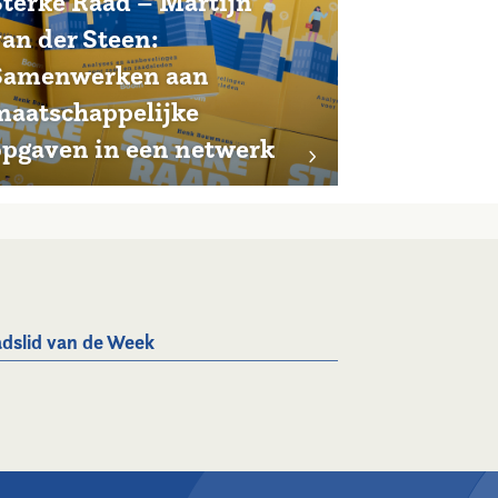
Sterke Raad – Martijn
van der Steen:
Samenwerken aan
maatschappelijke
opgaven in een netwerk
dslid van de Week