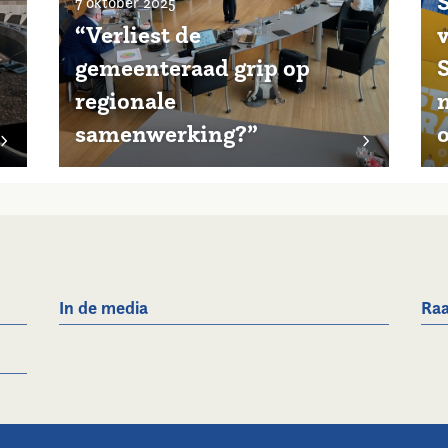
7 oktober 2025
“Verliest de
gemeenteraad grip op
regionale
samenwerking?”
In de media
Raa