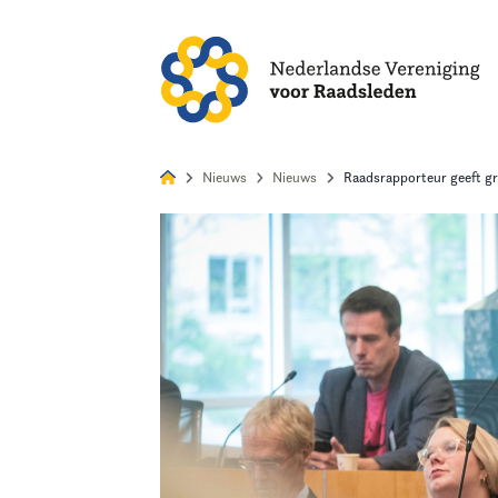
Alles
Nie
Nieuws
Nieuws
Raadsrapporteur geeft gr
Home
Agenda
Nieuws
Opleiding & Ontwikkeling
Kennis & Informatie