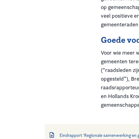
op gemeenschapp
veel positieve 
gemeenteraden 
Goede vo
Voor wie meer w
gemeenten terec
(“raadsleden zi
opgesteld”), Br
raadsrapporteu
en Hollands Kro
gemeenschappeli
Eindrapport 'Regionale samenwerking en 