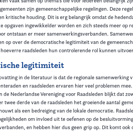
n vaak samen op thema’s die voor iedereen belangrijk zij
 gemeenten zijn gemeenschappelijke regelingen. Deze rege
en kritische houding. Dit is erg belangrijk omdat de heden
e opgaven ingewikkelder worden en zich steeds meer op re
door ontstaan er meer samenwerkingsverbanden. Samenwer
en op over de democratische legitimiteit van de gemeensch
n hoeverre raadsleden hun controlerende rol kunnen uitvoe
sche legitimiteit
vatting in de literatuur is dat de regionale samenwerking 
nteraden en raadsleden ervaren hier veel problemen mee.
 de Nederlandse Vereniging voor Raadsleden blijkt dat zow
r twee derde van de raadsleden het groeiende aantal gem
houwt als een bedreiging van de lokale democratie. Raads
elijkheden om invloed uit te oefenen op de besluitvorming
rbanden, en hebben hier dus geen grip op. Dit komt ook 