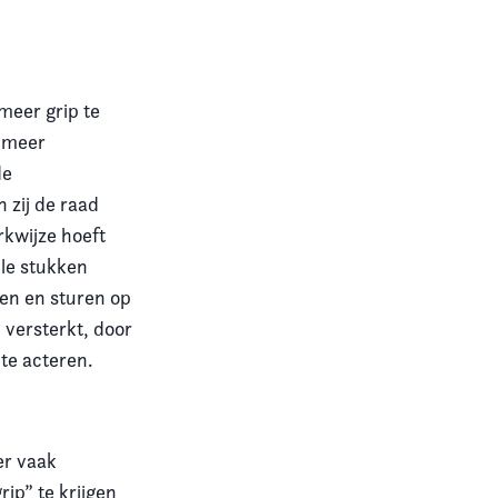
meer grip te
f meer
de
 zij de raad
kwijze hoeft
lle stukken
ren en sturen op
 versterkt, door
 te acteren.
er vaak
p” te krijgen