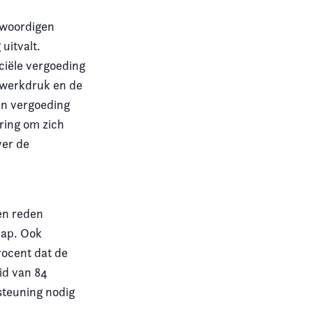
enwoordigen
uitvalt.
ciële vergoeding
 werkdruk en de
en vergoeding
ring om zich
ver de
en reden
hap. Ook
rocent dat de
id van 84
steuning nodig