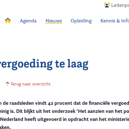
Ledenpo
Agenda
Nieuws
Opleiding
Kennis & Inf
uws
Agenda
Raadslid
ergoeding te laag
6
Terug naar overzicht
de raadsleden vindt 42 procent dat de financiële vergoed
inig is.
Dit blijkt uit het onderzoek ‘Het aanzien van het po
 Nederland heeft uitgevoerd in opdracht van het ministeri
aken.