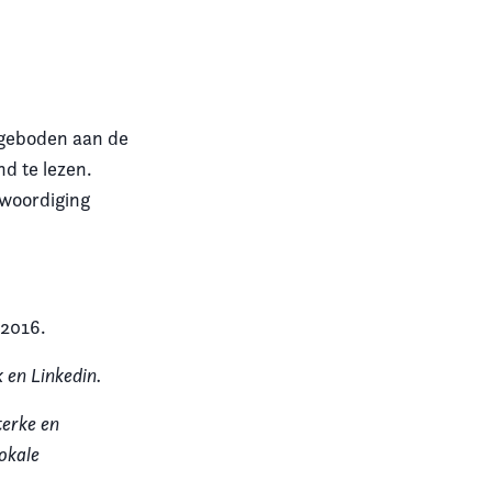
ngeboden aan de
d te lezen.
nwoordiging
 2016.
 en Linkedin.
terke en
okale