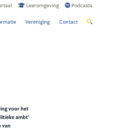
rtaal
Leeromgeving
Podcasts
ormatie
Vereniging
Contact
Zoeken
ing voor het
litieke ambt’
e van