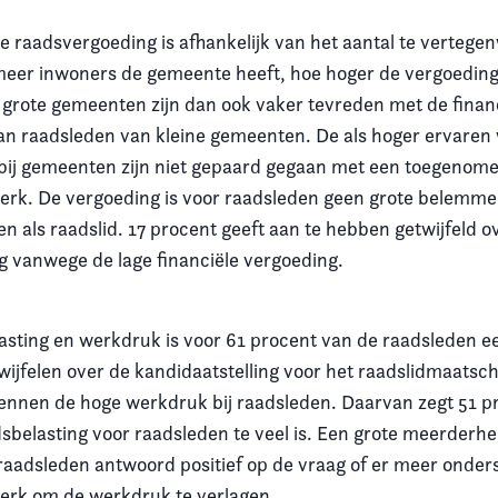
e raadsvergoeding is afhankelijk van het aantal te verteg
eer inwoners de gemeente heeft, hoe hoger de vergoeding 
grote gemeenten zijn dan ook vaker tevreden met de finan
an raadsleden van kleine gemeenten. De als hoger ervaren
 bij gemeenten zijn niet gepaard gegaan met een toegenom
erk. De vergoeding is voor raadsleden geen grote belemme
en als raadslid. 17 procent geeft aan te hebben getwijfeld o
ng vanwege de lage financiële vergoeding.
lasting en werkdruk is voor 61 procent van de raadsleden e
wijfelen over de kandidaatstelling voor het raadslidmaatsc
nnen de hoge werkdruk bij raadsleden. Daarvan zegt 51 p
dsbelasting voor raadsleden te veel is. Een grote meerderhe
raadsleden antwoord positief op de vraag of er meer onder
swerk om de werkdruk te verlagen.