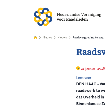
Alles
Nie
Nieuws
Nieuws
Raadsvergoeding te laag
Raadsv
Home
Agenda
21 januari 201
Nieuws
Lees voor
DEN HAAG - Van 
Opleiding
raadswerk te we
dat Overheid in
Kennis & Informatie
Binnenlandse Z