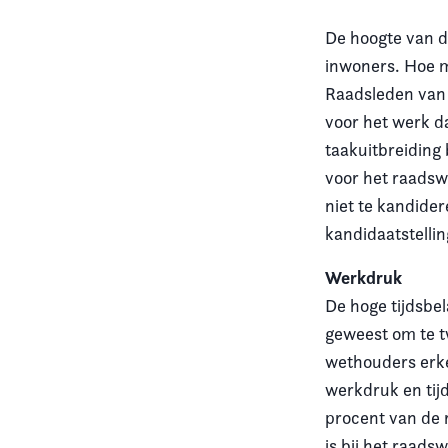
De hoogte van d
Vereniging
inwoners. Hoe m
Contact
Raadsleden van 
voor het werk d
taakuitbreiding
voor het raadsw
niet te kandider
kandidaatstelli
Werkdruk
De hoge tijdsbe
geweest om te t
wethouders erke
werkdruk en tij
procent van de 
is bij het raad