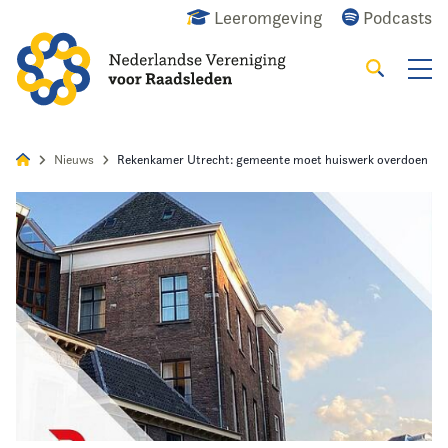
Leeromgeving
Podcasts
Zoeken
Alles
Nieuws
Agenda
Raadslid
Nieuws
Rekenkamer Utrecht: gemeente moet huiswerk overdoen
Home
Agenda
Nieuws
Opleiding
Kennis & Informatie