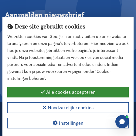
Aanmelden nieuwsbrief
Deze site gebruikt cookies
We zetten cookies van Google in om activiteiten op onze website
te analyseren en onze pagina’s te verbeteren. Hiermee zien we ook
Aanmelden
hoe je onze website gebruikt en welke pagina’s je interessant
vindt. Na je toestemming plaatsen we cookies van social media
partners voor socialmedia- en advertentiedoeleinden. Indien
Volg ons
gewenst kun je jouw voorkeuren wijzigen onder ‘Cookie-
instellingen beheren’.
Alle cookies accepteren
Noodzakelijke cookies
2026 Nederlandse Vereniging voor Raadsleden
Cookie instellingen
Instellingen
Webdesign:
XD designers