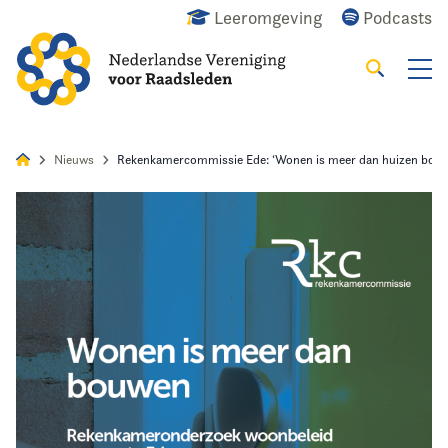
Leeromgeving
Podcasts
Zoeken
Alles
Nieuws
Agenda
Raadslid
Nieuws
Rekenkamercommissie Ede: ‘Wonen is meer dan huizen bou
Home
Agenda
Nieuws
Opleiding & Ontwikkeling
Kennis & Informatie