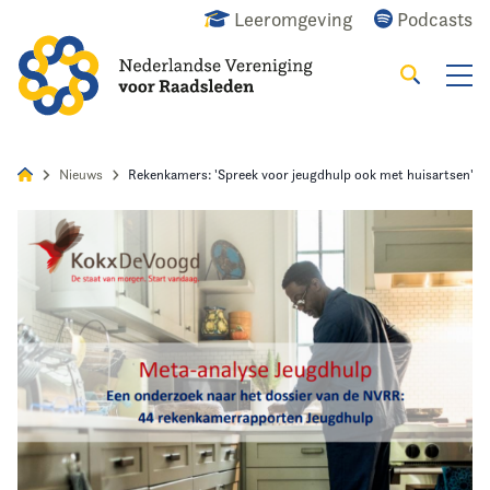
Leeromgeving
Podcasts
Zoeken
Alles
Nieuws
Agenda
Raadslid
Nieuws
Rekenkamers: 'Spreek voor jeugdhulp ook met huisartsen'
Home
Agenda
Nieuws
Opleiding
Kennis & Informatie