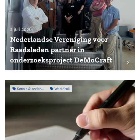
2 juli 2026
Nederlandse Vereniging voor
Raadsleden partner in
onderzoeksproject DeMoCraft
Kennis & onderzoek
Werkdruk