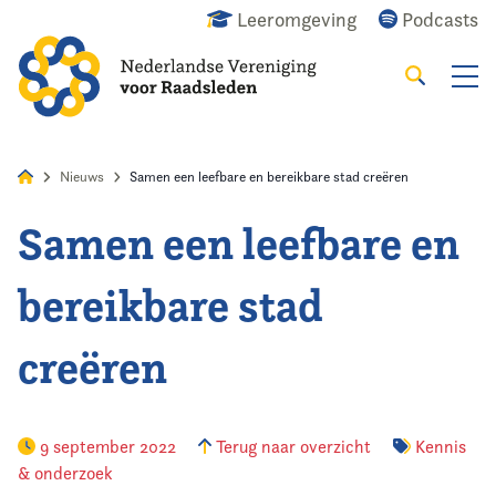
Leeromgeving
Podcasts
Zoeken
Alles
Nieuws
Agenda
Raadslid
Nieuws
Samen een leefbare en bereikbare stad creëren
Samen een leefbare en
Home
bereikbare stad
Agenda
creëren
Nieuws
Opleiding
9 september 2022
Terug naar overzicht
Kennis
& onderzoek
Kennis & Informatie