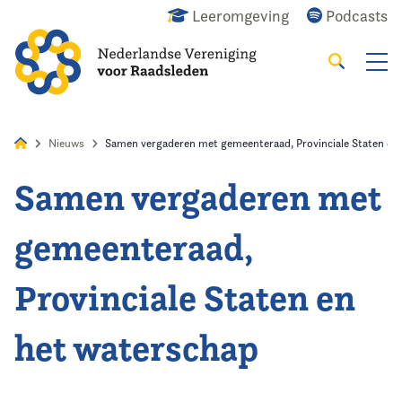
Leeromgeving
Podcasts
Zoeken
Alles
Nieuws
Agenda
Raadslid
Nieuws
Samen vergaderen met gemeenteraad, Provinciale Staten en
Samen vergaderen met
Home
gemeenteraad,
Agenda
Provinciale Staten en
Nieuws
het waterschap
Opleiding & Ontwikkeling
Kennis & Informatie