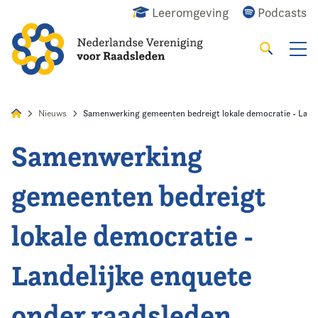
Leeromgeving
Podcasts
Zoeken
Alles
Nieuws
Agenda
Raadslid
Nieuws
Samenwerking gemeenten bedreigt lokale democratie - Lande
Samenwerking
Home
gemeenten bedreigt
Agenda
lokale democratie -
Nieuws
Landelijke enquete
Opleiding
onder raadsleden
Kennis & Informatie