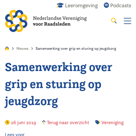
Leeromgeving
Podcasts
Zoeken
Alles
Nieuws
Agenda
Raadslid
Nieuws
Samenwerking over grip en sturing op jeugdzorg
Samenwerking over
Home
grip en sturing op
Agenda
jeugdzorg
Nieuws
Opleiding
26 juni 2019
Terug naar overzicht
Vereniging
Kennis & Informatie
Lees voor