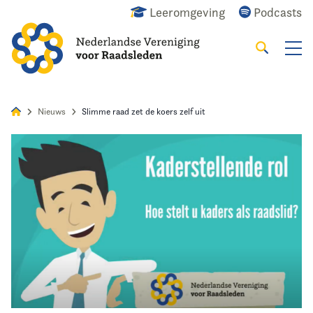
Leeromgeving
Podcasts
Zoeken
Alles
Nieuws
Agenda
Raadslid
Nieuws
Slimme raad zet de koers zelf uit
Home
Agenda
Nieuws
Opleiding
Kennis & Informatie