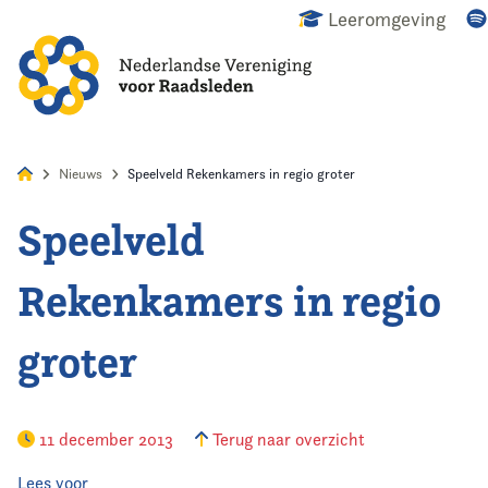
Leeromgeving
Z
Alles
Nieuws
Agenda
Raadslid
Nieuws
Speelveld Rekenkamers in regio groter
Speelveld
Home
Rekenkamers in regio
Agenda
groter
Nieuws
Opleiding
11 december 2013
Terug naar overzicht
Kennis & Informatie
Lees voor