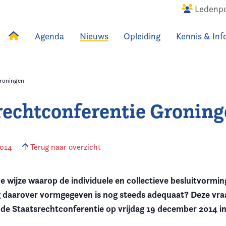
Ledenpo
Agenda
Nieuws
Opleiding
Kennis & Inf
uws
Agenda
Raadslid
Groningen
rechtconferentie Gronin
2014
Terug naar overzicht
 wijze waarop de individuele en collectieve besluitvormin
 daarover vormgegeven is nog steeds adequaat? Deze vra
s de Staatsrechtconferentie op vrijdag 19 december 2014 i