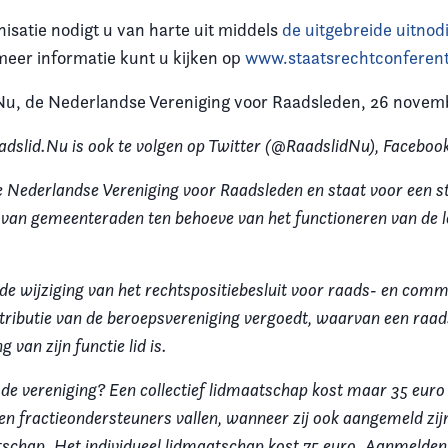
isatie nodigt u van harte uit middels
de uitgebreide uitnod
eer informatie kunt u kijken op
www.staatsrechtconferent
Nu, de Nederlandse Vereniging voor Raadsleden, 26 novem
adslid.Nu is ook te volgen op Twitter (@RaadslidNu), Facebook
e Nederlandse Vereniging voor Raadsleden en staat voor een s
e van gemeenteraden ten behoeve van het functioneren van de l
 de wijziging van het rechtspositiebesluit voor raads- en comm
ributie van de beroepsvereniging vergoedt, waarvan een raads
 van zijn functie lid is.
 de vereniging? Een collectief lidmaatschap kost maar 35 euro
n fractieondersteuners vallen, wanneer zij ook aangemeld zij
atschap. Het individueel lidmaatschap kost 75 euro. Aanmelde