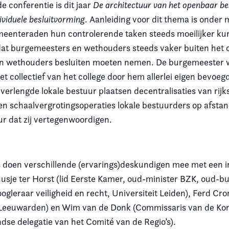
 conferentie is dit jaar
De architectuur van het openbaar be
dividuele besluitvorming
. Aanleiding voor dit thema is onder 
eenteraden hun controlerende taken steeds moeilijker k
at burgemeesters en wethouders steeds vaker buiten het c
n wethouders besluiten moeten nemen. De burgemeester 
et collectief van het college door hem allerlei eigen bevoe
 verlengde lokale bestuur plaatsen decentralisaties van rijk
 en schaalvergrotingsoperaties lokale bestuurders op afsta
 dat zij vertegenwoordigen.
 doen verschillende (ervarings)deskundigen mee met een i
uusje ter Horst (lid Eerste Kamer, oud-minister BZK, oud-b
ogleraar veiligheid en recht, Universiteit Leiden), Ferd Cr
Leeuwarden) en Wim van de Donk (Commissaris van de Koni
dse delegatie van het Comité van de Regio’s).