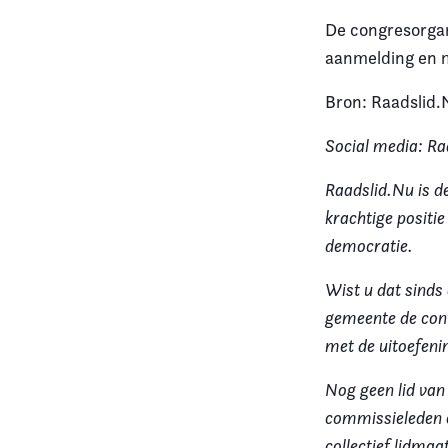
De congresorgan
aanmelding en m
Bron: Raadslid.
Social media: Ra
Raadslid.Nu is d
krachtige positi
democratie.
Wist u dat sinds
gemeente de cont
met de uitoefening
Nog geen lid van
commissieleden e
collectief lidma