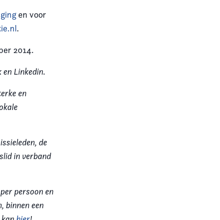
iging
en voor
ie.nl
.
ber 2014.
 en Linkedin.
terke en
okale
issieleden, de
lid in verband
 per persoon en
n, binnen een
n kan
hier
!