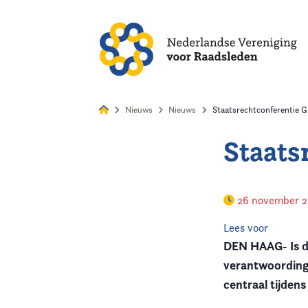
Alles
Nie
Nieuws
Nieuws
Staatsrechtconferentie 
Staats
Home
Agenda
26 november 
Nieuws
Lees voor
DEN HAAG- Is de
Opleiding
verantwoording
centraal tijden
Kennis & Informatie