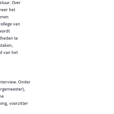
stuur. Over
meer het
unnen
ollege van
wordt
gdheden te
staken,
nd van het
nterview. Onder
urgemeester),
one
ng, voorzitter