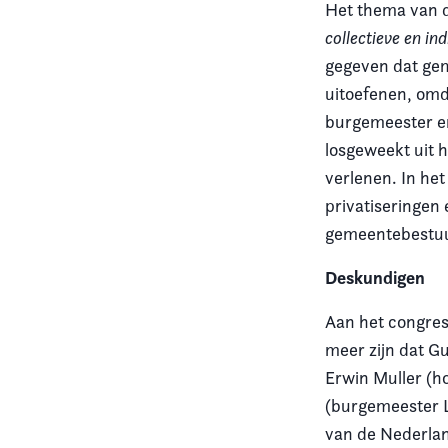
Het thema van de
collectieve en in
Vereniging
gegeven dat gem
Contact
uitoefenen, omd
burgemeester e
losgeweekt uit h
verlenen. In het
privatiseringen
gemeentebestuur
Deskundigen
Aan het congres
meer zijn dat G
Erwin Muller (ho
(burgemeester 
van de Nederlan