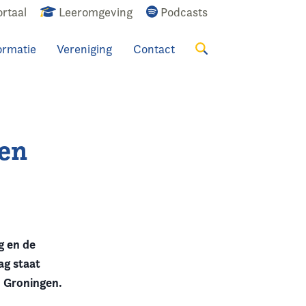
rtaal
Leeromgeving
Podcasts
ormatie
Vereniging
Contact
Zoeken
gen
g en de
ag staat
n Groningen.