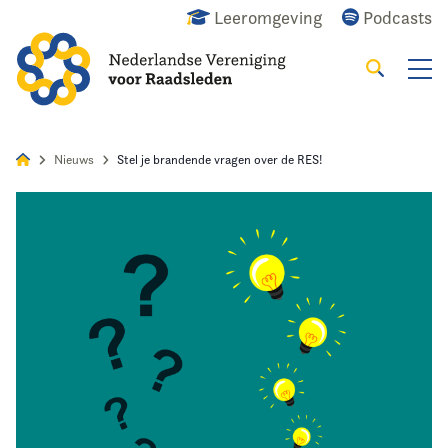
Leeromgeving
Podcasts
Zoeken
Alles
Nieuws
Agenda
Raadslid
Nieuws
Stel je brandende vragen over de RES!
Home
Agenda
Nieuws
Opleiding & Ontwikkeling
Kennis & Informatie