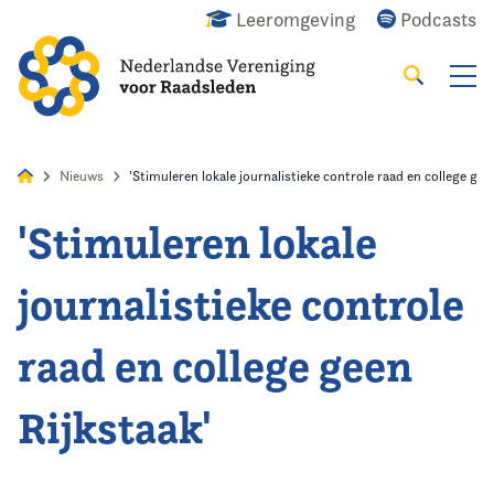
Leeromgeving
Podcasts
Zoeken
Alles
Nieuws
Agenda
Raadslid
Nieuws
'Stimuleren lokale journalistieke controle raad en college gee
'Stimuleren lokale
Home
journalistieke controle
Agenda
raad en college geen
Nieuws
Rijkstaak'
Opleiding
Kennis & Informatie