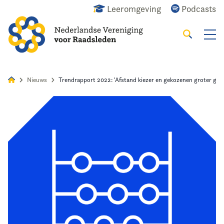
Leeromgeving
Podcasts
Zoeken
Alles
Nieuws
Agenda
Raadslid
Nieuws
Trendrapport 2022: 'Afstand kiezer en gekozenen groter ge
Home
Agenda
Nieuws
Opleiding
Kennis & Informatie