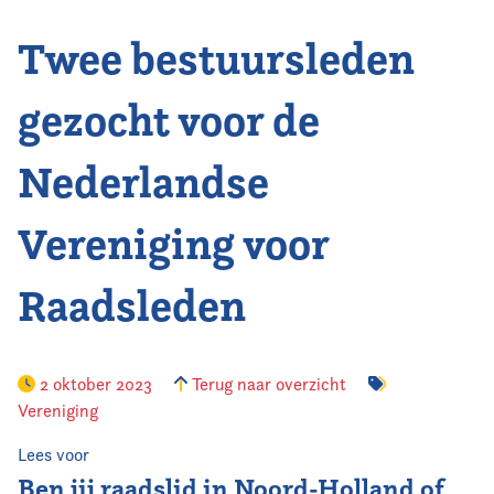
Twee bestuursleden
Vereniging
Contact
gezocht voor de
Nederlandse
Vereniging voor
Raadsleden
2 oktober 2023
Terug naar overzicht
Vereniging
Lees voor
Ben jij raadslid in Noord-Holland of