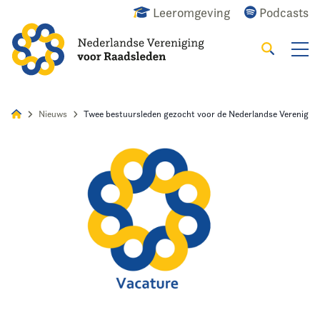
Leeromgeving
Podcasts
Zoeken
Alles
Nieuws
Agenda
Raadslid
Nieuws
Twee bestuursleden gezocht voor de Nederlandse Verenigin
Home
Agenda
Nieuws
Opleiding
Kennis & Informatie