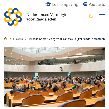
Leeromgeving
Podcasts
Zoeken
Alles
Nieuws
Agenda
Raadslid
Nieuws
Tweede Kamer: Zorg voor aantrekkelijker raadslidmaatschap
Home
Agenda
Nieuws
Opleiding
Kennis & Informatie