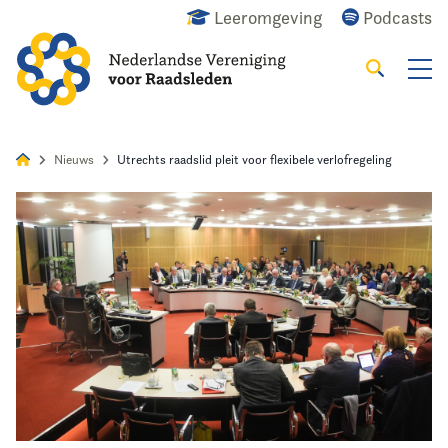
Leeromgeving
Podcasts
Zoeken
Alles
Nieuws
Agenda
Raadslid
Nieuws
Utrechts raadslid pleit voor flexibele verlofregeling
Home
Agenda
Nieuws
Opleiding
Kennis & Informatie