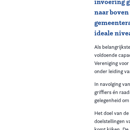
invoering 
naar boven
Vereniging
gemeenteraa
Contact
ideale nive
Als belangrijkst
voldoende capac
Vereniging voor
onder leiding va
In navolging va
griffiers én raa
gelegenheid om 
Het doel van de
doelstellingen v
komt kijken. De 