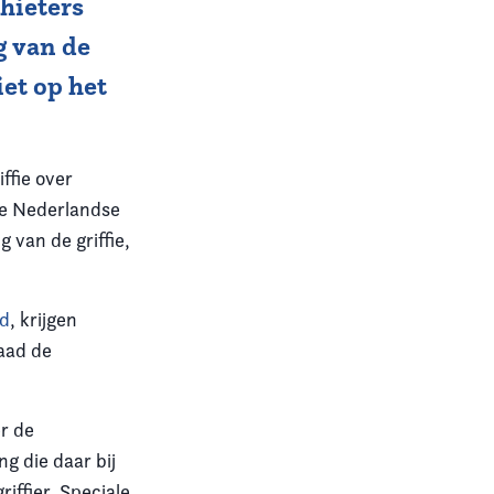
hieters
g van de
et op het
ffie over
de Nederlandse
 van de griffie,
ad
, krijgen
raad de
er de
ng die daar bij
riffier. Speciale