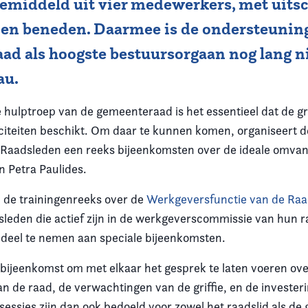
gemiddeld uit vier medewerkers, met uitsc
 en beneden. Daarmee is de ondersteunin
d als hoogste bestuursorgaan nog lang ni
au.
e hulptroep van de gemeenteraad is het essentieel dat de gri
iteiten beschikt. Om daar te kunnen komen, organiseert 
 Raadsleden een reeks bijeenkomsten over de ideale omvang
n Petra Paulides.
n de trainingenreeks over de
Werkgeversfunctie van de Ra
dsleden die actief zijn in de werkgeverscommissie van hun 
deel te nemen aan speciale bijeenkomsten.
 bijeenkomst om met elkaar het gesprek te laten voeren ov
an de raad, de verwachtingen van de griffie, en de investeri
sessies zijn dan ook bedoeld voor zowel het raadslid als de g