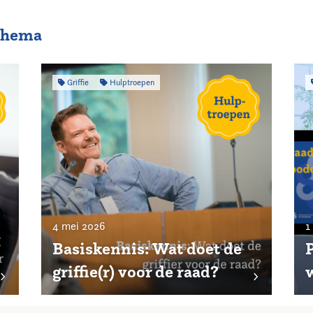
 thema
Griffie
Hulptroepen
4 mei 2026
1
Basiskennis: Wat doet de
P
griffie(r) voor de raad?