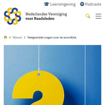
Leeromgeving
Podcasts
Zoeken
Alles
Nieuws
Agenda
Raadslid
Nieuws
Veelgestelde vragen over de avondklok
Home
Agenda
Nieuws
Opleiding
Kennis & Informatie