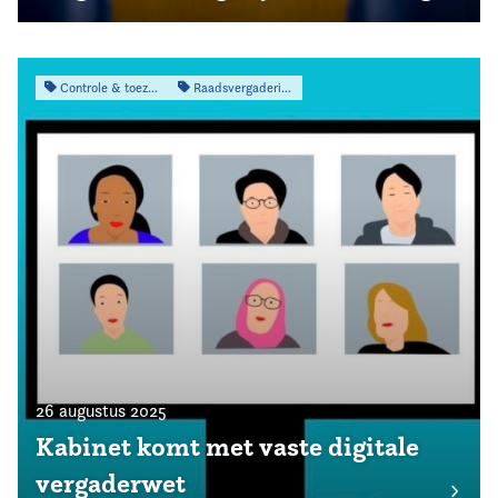
Controle & toezicht
Raadsvergadering
26 augustus 2025
Kabinet komt met vaste digitale
vergaderwet