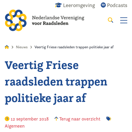
Leeromgeving
Podcasts
Zoeken
Alles
Nieuws
Agenda
Raadslid
Nieuws
Veertig Friese raadsleden trappen politieke jaar af
Veertig Friese
Home
raadsleden trappen
Agenda
politieke jaar af
Nieuws
Opleiding & Ontwikkeling
12 september 2018
Terug naar overzicht
Algemeen
Kennis & Informatie