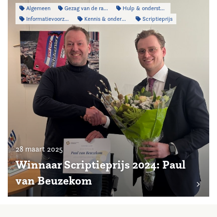
Algemeen
Gezag van de raad
Hulp & ondersteuning
Informatievoorziening
Kennis & onderzoek
Scriptieprijs
28 maart 2025
Winnaar Scriptieprijs 2024: Paul
van Beuzekom